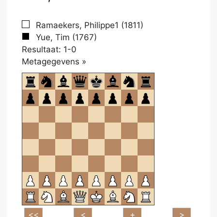
Ramaekers, Philippe1 (1811)
Yue, Tim (1767)
Resultaat: 1-0
Klikken
Metagegevens »
om
te
openen.