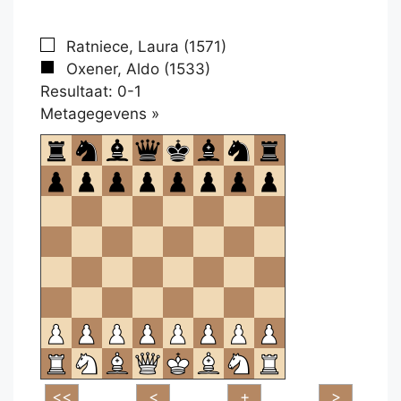
Ratniece, Laura (1571)
Oxener, Aldo (1533)
Resultaat: 0-1
Klikken
Metagegevens »
om
te
openen.