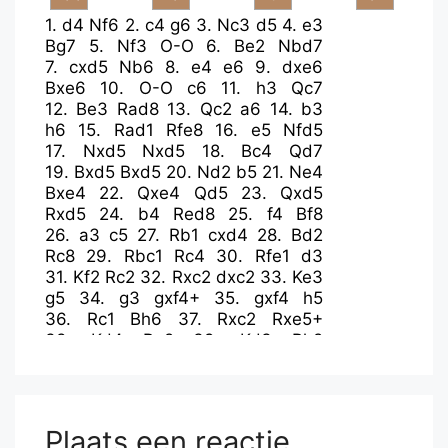
1.
d4
Nf6
2.
c4
g6
3.
Nc3
d5
4.
e3
Bg7
5.
Nf3
O-O
6.
Be2
Nbd7
7.
cxd5
Nb6
8.
e4
e6
9.
dxe6
Bxe6
10.
O-O
c6
11.
h3
Qc7
12.
Be3
Rad8
13.
Qc2
a6
14.
b3
h6
15.
Rad1
Rfe8
16.
e5
Nfd5
17.
Nxd5
Nxd5
18.
Bc4
Qd7
19.
Bxd5
Bxd5
20.
Nd2
b5
21.
Ne4
Bxe4
22.
Qxe4
Qd5
23.
Qxd5
Rxd5
24.
b4
Red8
25.
f4
Bf8
26.
a3
c5
27.
Rb1
cxd4
28.
Bd2
Rc8
29.
Rbc1
Rc4
30.
Rfe1
d3
31.
Kf2
Rc2
32.
Rxc2
dxc2
33.
Ke3
g5
34.
g3
gxf4+
35.
gxf4
h5
36.
Rc1
Bh6
37.
Rxc2
Rxe5+
38.
Kd4
Re2
39.
Kd3
Rh2
40.
Rc8+
Kh7
41.
Kc2
Bxf4
42.
Rd8
Bxd2
43.
Rxd2
Rxh3
44.
Kb2
Re3
45.
Rd6
Re6
46.
Rd4
Kg6
47.
Rd8
Kg5
48.
Rg8+
Rg6
Plaats een reactie
49.
Rf8
f5