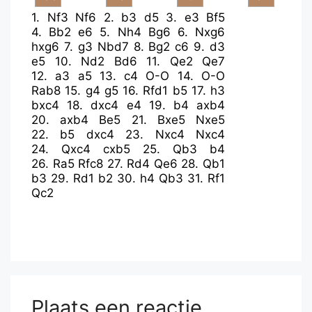
1.
Nf3
Nf6
2.
b3
d5
3.
e3
Bf5
4.
Bb2
e6
5.
Nh4
Bg6
6.
Nxg6
hxg6
7.
g3
Nbd7
8.
Bg2
c6
9.
d3
e5
10.
Nd2
Bd6
11.
Qe2
Qe7
12.
a3
a5
13.
c4
O-O
14.
O-O
Rab8
15.
g4
g5
16.
Rfd1
b5
17.
h3
bxc4
18.
dxc4
e4
19.
b4
axb4
20.
axb4
Be5
21.
Bxe5
Nxe5
22.
b5
dxc4
23.
Nxc4
Nxc4
24.
Qxc4
cxb5
25.
Qb3
b4
26.
Ra5
Rfc8
27.
Rd4
Qe6
28.
Qb1
b3
29.
Rd1
b2
30.
h4
Qb3
31.
Rf1
Qc2
Plaats een reactie