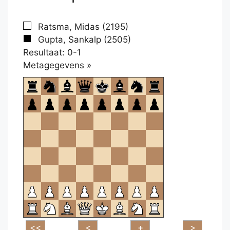
Ratsma, Midas (2195)
Gupta, Sankalp (2505)
Resultaat: 0-1
Klikken
Metagegevens »
om
te
openen.