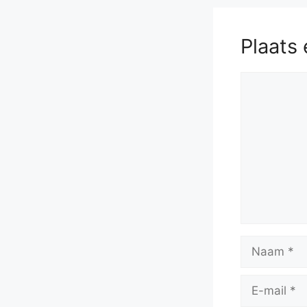
Plaats 
Reactie
Naam
E-
mail