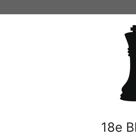
Ga
naar
de
inhoud
18e B