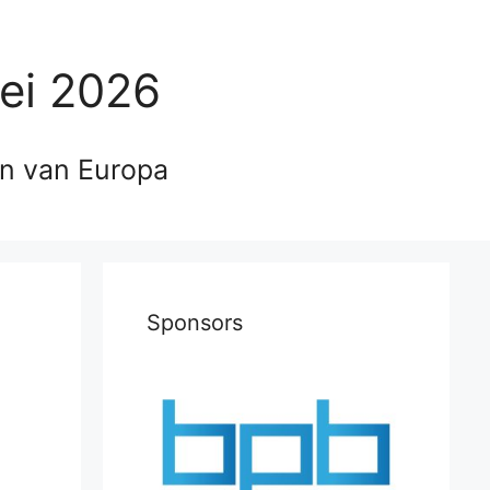
ei 2026
en van Europa
Sponsors