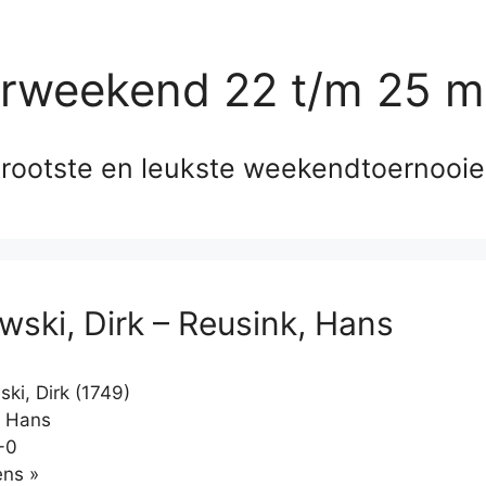
erweekend 22 t/m 25 m
rootste en leukste weekendtoernooi
wski, Dirk – Reusink, Hans
ki, Dirk (1749)
, Hans
-0
Klikken
ns »