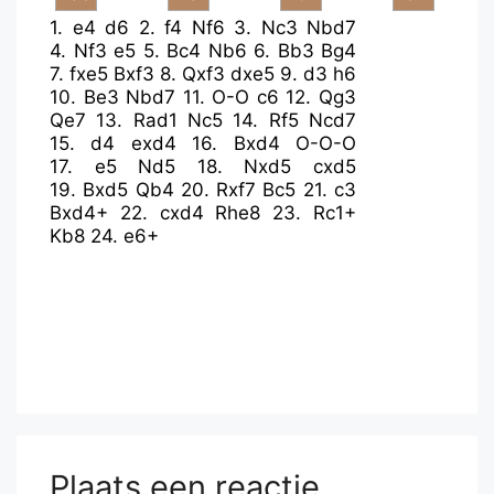
1.
e4
d6
2.
f4
Nf6
3.
Nc3
Nbd7
4.
Nf3
e5
5.
Bc4
Nb6
6.
Bb3
Bg4
7.
fxe5
Bxf3
8.
Qxf3
dxe5
9.
d3
h6
10.
Be3
Nbd7
11.
O-O
c6
12.
Qg3
Qe7
13.
Rad1
Nc5
14.
Rf5
Ncd7
15.
d4
exd4
16.
Bxd4
O-O-O
17.
e5
Nd5
18.
Nxd5
cxd5
19.
Bxd5
Qb4
20.
Rxf7
Bc5
21.
c3
Bxd4+
22.
cxd4
Rhe8
23.
Rc1+
Kb8
24.
e6+
Plaats een reactie