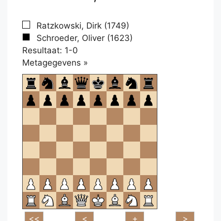
Ratzkowski, Dirk (1749)
Schroeder, Oliver (1623)
Resultaat: 1-0
Klikken
Metagegevens »
om
te
openen.