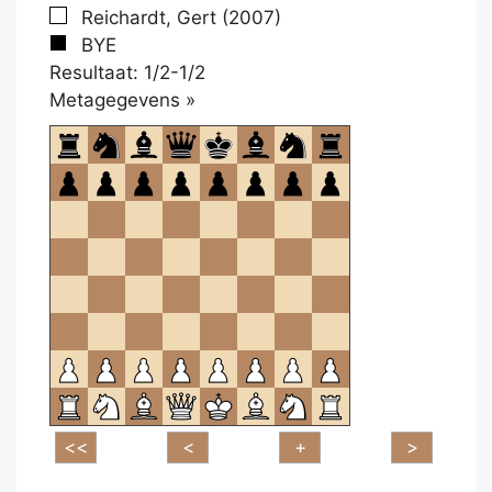
Reichardt, Gert (2007)
BYE
Resultaat: 1/2-1/2
Klikken
Metagegevens »
om
te
openen.