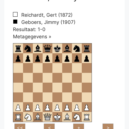
Reichardt, Gert (1872)
Geboers, Jimmy (1907)
Resultaat: 1-0
Klikken
Metagegevens »
om
te
openen.