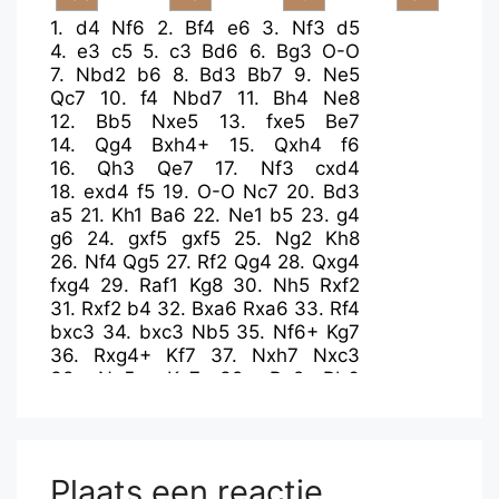
1.
d4
Nf6
2.
Bf4
e6
3.
Nf3
d5
4.
e3
c5
5.
c3
Bd6
6.
Bg3
O-O
7.
Nbd2
b6
8.
Bd3
Bb7
9.
Ne5
Qc7
10.
f4
Nbd7
11.
Bh4
Ne8
12.
Bb5
Nxe5
13.
fxe5
Be7
14.
Qg4
Bxh4+
15.
Qxh4
f6
16.
Qh3
Qe7
17.
Nf3
cxd4
18.
exd4
f5
19.
O-O
Nc7
20.
Bd3
a5
21.
Kh1
Ba6
22.
Ne1
b5
23.
g4
g6
24.
gxf5
gxf5
25.
Ng2
Kh8
26.
Nf4
Qg5
27.
Rf2
Qg4
28.
Qxg4
fxg4
29.
Raf1
Kg8
30.
Nh5
Rxf2
31.
Rxf2
b4
32.
Bxa6
Rxa6
33.
Rf4
bxc3
34.
bxc3
Nb5
35.
Nf6+
Kg7
36.
Rxg4+
Kf7
37.
Nxh7
Nxc3
38.
Ng5+
Ke7
39.
Rg2
Rb6
40.
Rc2
Rb1+
41.
Kg2
Nb5
42.
Nf3
Rb4
43.
Rc5
a4
44.
Kg3
Nxd4
45.
Nxd4
Rxd4
46.
Rc7+
Kf8
47.
Ra7
Re4
48.
Kf3
Rxe5
Plaats een reactie
49.
Rxa4
Rh5
50.
h4
Kf7
51.
Kg4