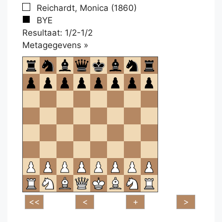
Reichardt, Monica (1860)
BYE
Resultaat: 1/2-1/2
Klikken
Metagegevens »
om
te
openen.