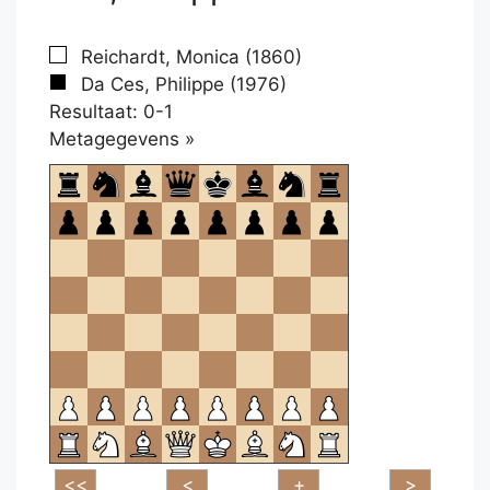
Reichardt, Monica (1860)
Da Ces, Philippe (1976)
Resultaat: 0-1
Klikken
Metagegevens »
om
te
openen.