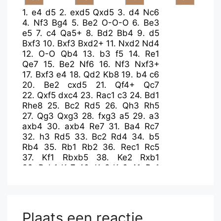
1.
e4
d5
2.
exd5
Qxd5
3.
d4
Nc6
4.
Nf3
Bg4
5.
Be2
O-O-O
6.
Be3
e5
7.
c4
Qa5+
8.
Bd2
Bb4
9.
d5
Bxf3
10.
Bxf3
Bxd2+
11.
Nxd2
Nd4
12.
O-O
Qb4
13.
b3
f5
14.
Re1
Qe7
15.
Be2
Nf6
16.
Nf3
Nxf3+
17.
Bxf3
e4
18.
Qd2
Kb8
19.
b4
c6
20.
Be2
cxd5
21.
Qf4+
Qc7
22.
Qxf5
dxc4
23.
Rac1
c3
24.
Bd1
Rhe8
25.
Bc2
Rd5
26.
Qh3
Rh5
27.
Qg3
Qxg3
28.
fxg3
a5
29.
a3
axb4
30.
axb4
Re7
31.
Ba4
Rc7
32.
h3
Rd5
33.
Bc2
Rd4
34.
b5
Rb4
35.
Rb1
Rb2
36.
Rec1
Rc5
37.
Kf1
Rbxb5
38.
Ke2
Rxb1
39.
Rxb1
Kc7
40.
Ke3
Kc6
41.
Rc1
Rc4
42.
Bb3
Nd5+
43.
Ke2
Rc5
44.
Bc2
Nf6
45.
Ke3
h6
46.
Rb1
Rc4
47.
Rc1
Nd5+
48.
Ke2
Rd4
49.
Bb3
Rd2+
50.
Ke1
Rd3
51.
g4
Plaats een reactie
b5
52.
Bc2
Rd4
53.
g3
Nb4