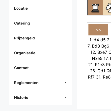
Locatie
Catering
Prijzengeld
1.
d4
d5
2
7.
Bd3
Bg6
12.
Bxe7
Organisatie
Nxe5
17.
21.
R1e3
R
Contact
26.
Qd1
Q
Rf7
31.
Re8
Reglementen
Historie