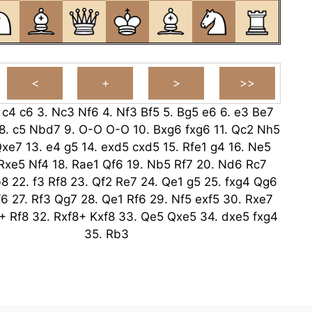
.
c4
c6
3.
Nc3
Nf6
4.
Nf3
Bf5
5.
Bg5
e6
6.
e3
Be7
8.
c5
Nbd7
9.
O-O
O-O
10.
Bxg6
fxg6
11.
Qc2
Nh5
Qxe7
13.
e4
g5
14.
exd5
cxd5
15.
Rfe1
g4
16.
Ne5
Rxe5
Nf4
18.
Rae1
Qf6
19.
Nb5
Rf7
20.
Nd6
Rc7
b8
22.
f3
Rf8
23.
Qf2
Re7
24.
Qe1
g5
25.
fxg4
Qg6
f6
27.
Rf3
Qg7
28.
Qe1
Rf6
29.
Nf5
exf5
30.
Rxe7
+
Rf8
32.
Rxf8+
Kxf8
33.
Qe5
Qxe5
34.
dxe5
fxg4
35.
Rb3