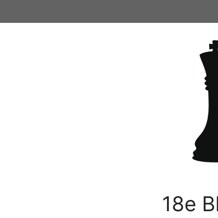
Ga
naar
de
inhoud
18e B