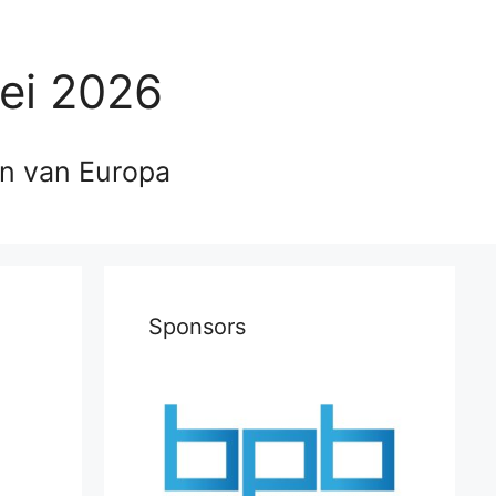
ei 2026
en van Europa
Sponsors