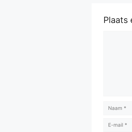
Plaats 
Reactie
Naam
E-
mail