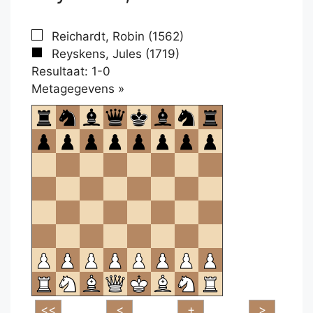
Reichardt, Robin (1562)
Reyskens, Jules (1719)
Resultaat: 1-0
Klikken
Metagegevens »
om
te
openen.