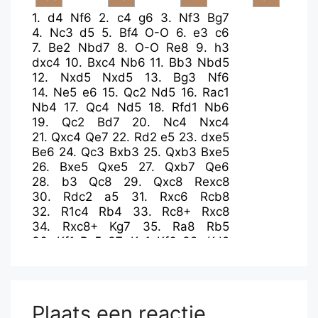
1.
d4
Nf6
2.
c4
g6
3.
Nf3
Bg7
4.
Nc3
d5
5.
Bf4
O-O
6.
e3
c6
7.
Be2
Nbd7
8.
O-O
Re8
9.
h3
dxc4
10.
Bxc4
Nb6
11.
Bb3
Nbd5
12.
Nxd5
Nxd5
13.
Bg3
Nf6
14.
Ne5
e6
15.
Qc2
Nd5
16.
Rac1
Nb4
17.
Qc4
Nd5
18.
Rfd1
Nb6
19.
Qc2
Bd7
20.
Nc4
Nxc4
21.
Qxc4
Qe7
22.
Rd2
e5
23.
dxe5
Be6
24.
Qc3
Bxb3
25.
Qxb3
Bxe5
26.
Bxe5
Qxe5
27.
Qxb7
Qe6
28.
b3
Qc8
29.
Qxc8
Rexc8
30.
Rdc2
a5
31.
Rxc6
Rcb8
32.
R1c4
Rb4
33.
Rc8+
Rxc8
34.
Rxc8+
Kg7
35.
Ra8
Rb5
36.
Kf1
Rc5
37.
Ke1
Kf6
38.
Kd2
Ke5
39.
f4+
Ke4
40.
Ra7
Rd5+
41.
Ke2
Rb5
42.
Re7+
Kd5
43.
Re5+
Kc6
44.
Rxb5
Kxb5
45.
a3
Plaats een reactie