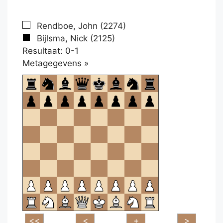
Rendboe, John (2274)
Bijlsma, Nick (2125)
Resultaat: 0-1
Klikken
Metagegevens »
om
te
openen.