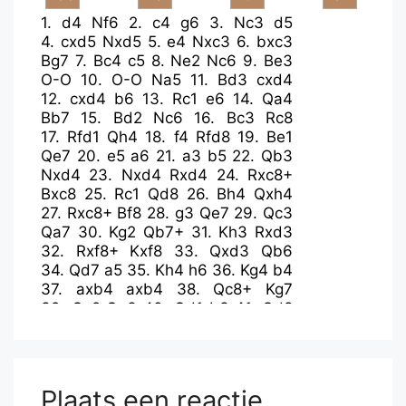
1.
d4
Nf6
2.
c4
g6
3.
Nc3
d5
4.
cxd5
Nxd5
5.
e4
Nxc3
6.
bxc3
Bg7
7.
Bc4
c5
8.
Ne2
Nc6
9.
Be3
O-O
10.
O-O
Na5
11.
Bd3
cxd4
12.
cxd4
b6
13.
Rc1
e6
14.
Qa4
Bb7
15.
Bd2
Nc6
16.
Bc3
Rc8
17.
Rfd1
Qh4
18.
f4
Rfd8
19.
Be1
Qe7
20.
e5
a6
21.
a3
b5
22.
Qb3
Nxd4
23.
Nxd4
Rxd4
24.
Rxc8+
Bxc8
25.
Rc1
Qd8
26.
Bh4
Qxh4
27.
Rxc8+
Bf8
28.
g3
Qe7
29.
Qc3
Qa7
30.
Kg2
Qb7+
31.
Kh3
Rxd3
32.
Rxf8+
Kxf8
33.
Qxd3
Qb6
34.
Qd7
a5
35.
Kh4
h6
36.
Kg4
b4
37.
axb4
axb4
38.
Qc8+
Kg7
39.
Qc2
Qe3
40.
Qd1
b3
41.
Qd8
Qe2+
42.
Kh3
Qh5+
43.
Kg2
Qf5
44.
Qb6
Qc2+
45.
Kf3
b2
46.
Qd8
b1=Q
47.
Qf6+
Kg8
48.
Qd8+
Kh7
Plaats een reactie