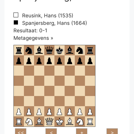
Reusink, Hans (1535)
Spanjersberg, Hans (1664)
Resultaat: 0-1
Klikken
Metagegevens »
om
te
openen.