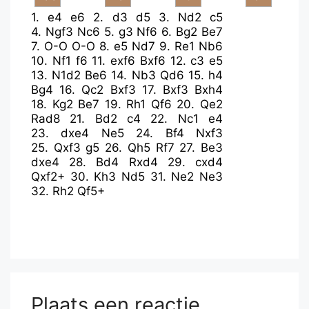
1.
e4
e6
2.
d3
d5
3.
Nd2
c5
4.
Ngf3
Nc6
5.
g3
Nf6
6.
Bg2
Be7
7.
O-O
O-O
8.
e5
Nd7
9.
Re1
Nb6
10.
Nf1
f6
11.
exf6
Bxf6
12.
c3
e5
13.
N1d2
Be6
14.
Nb3
Qd6
15.
h4
Bg4
16.
Qc2
Bxf3
17.
Bxf3
Bxh4
18.
Kg2
Be7
19.
Rh1
Qf6
20.
Qe2
Rad8
21.
Bd2
c4
22.
Nc1
e4
23.
dxe4
Ne5
24.
Bf4
Nxf3
25.
Qxf3
g5
26.
Qh5
Rf7
27.
Be3
dxe4
28.
Bd4
Rxd4
29.
cxd4
Qxf2+
30.
Kh3
Nd5
31.
Ne2
Ne3
32.
Rh2
Qf5+
Plaats een reactie