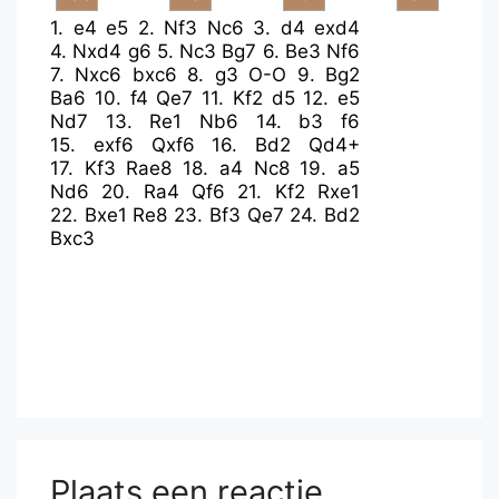
1.
e4
e5
2.
Nf3
Nc6
3.
d4
exd4
4.
Nxd4
g6
5.
Nc3
Bg7
6.
Be3
Nf6
7.
Nxc6
bxc6
8.
g3
O-O
9.
Bg2
Ba6
10.
f4
Qe7
11.
Kf2
d5
12.
e5
Nd7
13.
Re1
Nb6
14.
b3
f6
15.
exf6
Qxf6
16.
Bd2
Qd4+
17.
Kf3
Rae8
18.
a4
Nc8
19.
a5
Nd6
20.
Ra4
Qf6
21.
Kf2
Rxe1
22.
Bxe1
Re8
23.
Bf3
Qe7
24.
Bd2
Bxc3
Plaats een reactie