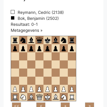
Reymann, Cedric (2138)
Bok, Benjamin (2502)
Resultaat: 0-1
Klikken
Metagegevens »
om
te
openen.