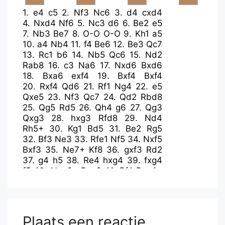
1.
e4
c5
2.
Nf3
Nc6
3.
d4
cxd4
4.
Nxd4
Nf6
5.
Nc3
d6
6.
Be2
e5
7.
Nb3
Be7
8.
O-O
O-O
9.
Kh1
a5
10.
a4
Nb4
11.
f4
Be6
12.
Be3
Qc7
13.
Rc1
b6
14.
Nb5
Qc6
15.
Nd2
Rab8
16.
c3
Na6
17.
Nxd6
Bxd6
18.
Bxa6
exf4
19.
Bxf4
Bxf4
20.
Rxf4
Qd6
21.
Rf1
Ng4
22.
e5
Qxe5
23.
Nf3
Qc7
24.
Qd2
Rbd8
25.
Qg5
Rd5
26.
Qh4
g6
27.
Qg3
Qxg3
28.
hxg3
Rfd8
29.
Nd4
Rh5+
30.
Kg1
Bd5
31.
Be2
Rg5
32.
Bf3
Ne3
33.
Rfe1
Nf5
34.
Nxf5
Bxf3
35.
Ne7+
Kf8
36.
gxf3
Rd2
37.
g4
h5
38.
Re4
hxg4
39.
fxg4
f5
40.
Nxg6+
Rxg6
41.
Rf4
Rxg4+
42.
Rxg4
fxg4
43.
b4
Ke7
44.
Rf1
axb4
45.
cxb4
Ra2
46.
a5
Plaats een reactie