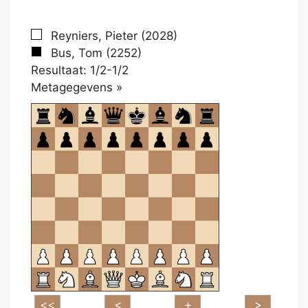
Reyniers, Pieter (2028)
Bus, Tom (2252)
Resultaat: 1/2-1/2
Klikken
Metagegevens »
om
te
openen.