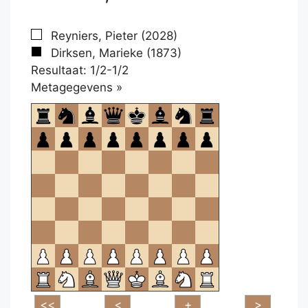
Reyniers, Pieter (2028)
Dirksen, Marieke (1873)
Resultaat: 1/2-1/2
Klikken
Metagegevens »
om
te
openen.