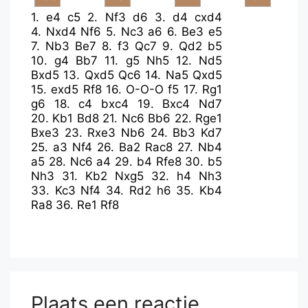
1.
e4
c5
2.
Nf3
d6
3.
d4
cxd4
4.
Nxd4
Nf6
5.
Nc3
a6
6.
Be3
e5
7.
Nb3
Be7
8.
f3
Qc7
9.
Qd2
b5
10.
g4
Bb7
11.
g5
Nh5
12.
Nd5
Bxd5
13.
Qxd5
Qc6
14.
Na5
Qxd5
15.
exd5
Rf8
16.
O-O-O
f5
17.
Rg1
g6
18.
c4
bxc4
19.
Bxc4
Nd7
20.
Kb1
Bd8
21.
Nc6
Bb6
22.
Rge1
Bxe3
23.
Rxe3
Nb6
24.
Bb3
Kd7
25.
a3
Nf4
26.
Ba2
Rac8
27.
Nb4
a5
28.
Nc6
a4
29.
b4
Rfe8
30.
b5
Nh3
31.
Kb2
Nxg5
32.
h4
Nh3
33.
Kc3
Nf4
34.
Rd2
h6
35.
Kb4
Ra8
36.
Re1
Rf8
Plaats een reactie