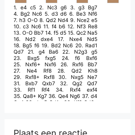
1.
e4
c5
2.
Nc3
g6
3.
g3
Bg7
4.
Bg2
Nc6
5.
d3
d6
6.
Be3
Nf6
7.
h3
O-O
8.
Qd2
Nd4
9.
Nce2
e5
10.
c3
Nc6
11.
f4
b6
12.
Nf3
Re8
13.
O-O
Bb7
14.
f5
d5
15.
Qc2
Na5
16.
Nd2
dxe4
17.
Nxe4
Nd5
18.
Bg5
f6
19.
Bd2
Nc6
20.
Rad1
Qd7
21.
g4
Ba6
22.
N2g3
g5
23.
Bxg5
fxg5
24.
f6
Bxf6
25.
Nxf6+
Nxf6
26.
Rxf6
Bb7
27.
Ne4
Rf8
28.
Qd2
Kh8
29.
Rxf8+
Rxf8
30.
Nxg5
Ne7
31.
Bxb7
Qxb7
32.
Qg2
Qd7
33.
Rf1
Rf4
34.
Rxf4
exf4
35.
Qa8+
Kg7
36.
Qe4
Ng6
37.
d4
Qa4
38.
dxc5
Qd1+
39.
Kf2
Qd2+
40.
Qe2
Qd5
41.
Nf3
bxc5
42.
c4
Qd7
43.
Qd2
Qe6
44.
Qc3+
Kg8
45.
Qd3
Kg7
46.
a3
a5
47.
Ng5
Qe7
48.
Nf3
Qe6
49.
Kf1
a4
Plaats een reactie
50.
b3
axb3
51.
Qxb3
Qe4
52.
Kf2