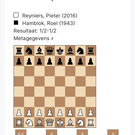
Reyniers, Pieter (2016)
Hamblok, Roel (1943)
Resultaat: 1/2-1/2
Klikken
Metagegevens »
om
te
openen.