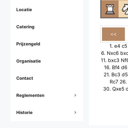
Locatie
Catering
Prijzengeld
1.
e4
c5
6.
Nxc6
bx
11.
bxc3
Nf
Organisatie
16.
Bf4
d6
21.
Bc3
d5
Contact
Rc7
26
30.
Qxe5
Reglementen
Historie