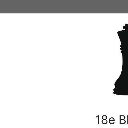
Ga
naar
de
inhoud
18e B