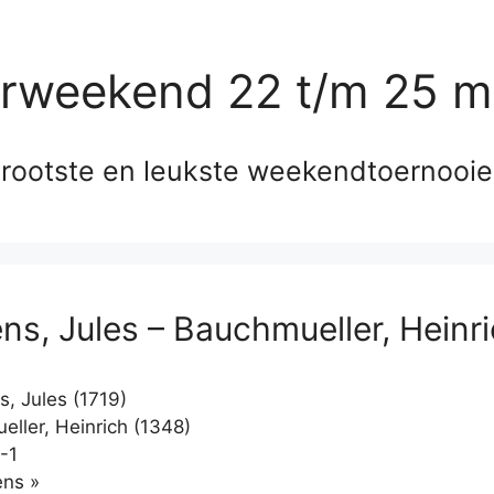
erweekend 22 t/m 25 m
rootste en leukste weekendtoernooi
ns, Jules – Bauchmueller, Heinr
, Jules (1719)
ller, Heinrich (1348)
-1
Klikken
ns »