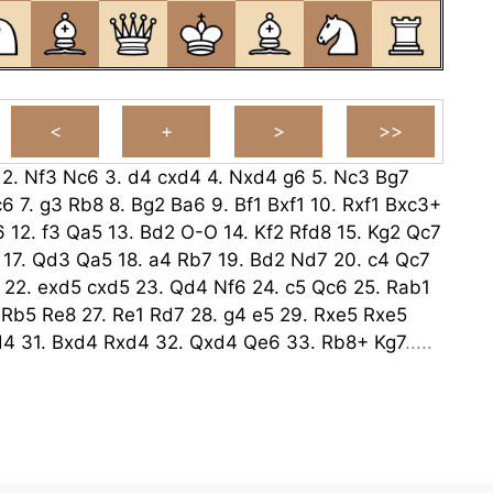
2.
Nf3
Nc6
3.
d4
cxd4
4.
Nxd4
g6
5.
Nc3
Bg7
c6
7.
g3
Rb8
8.
Bg2
Ba6
9.
Bf1
Bxf1
10.
Rxf1
Bxc3+
6
12.
f3
Qa5
13.
Bd2
O-O
14.
Kf2
Rfd8
15.
Kg2
Qc7
17.
Qd3
Qa5
18.
a4
Rb7
19.
Bd2
Nd7
20.
c4
Qc7
22.
exd5
cxd5
23.
Qd4
Nf6
24.
c5
Qc6
25.
Rab1
.
Rb5
Re8
27.
Re1
Rd7
28.
g4
e5
29.
Rxe5
Rxe5
d4
31.
Bxd4
Rxd4
32.
Qxd4
Qe6
33.
Rb8+
Kg7
.....