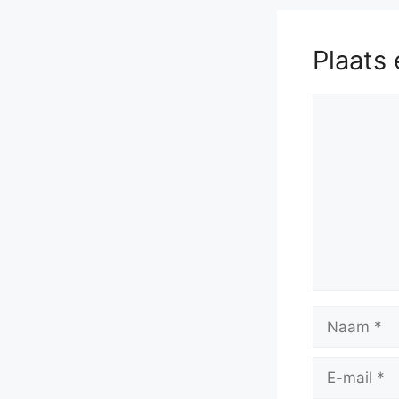
Plaats 
Reactie
Naam
E-
mail