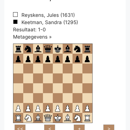
Reyskens, Jules (1631)
Keetman, Sandra (1295)
Resultaat: 1-0
Klikken
Metagegevens »
om
te
openen.