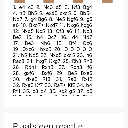
1.
e4
c6
2.
Nc3
d5
3.
Nf3
Bg4
4.
h3
Bh5
5.
exd5
cxd5
6.
Bb5+
Nd7
7.
g4
Bg6
8.
Ne5
Ngf6
9.
g5
a6
10.
Bxd7+
Nxd7
11.
Nxg6
hxg6
12.
Nxd5
Nc5
13.
Qf3
e6
14.
Nc3
Be7
15.
h4
Qc7
16.
d4
Nd7
17.
Be3
Nb6
18.
Bf4
Qc6
19.
Qxc6+
bxc6
20.
O-O-O
O-O
21.
h5
Nd5
22.
Nxd5
cxd5
23.
h6
Rac8
24.
hxg7
Kxg7
25.
Rh3
Rh8
26.
Rdh1
Rxh3
27.
Rxh3
f6
28.
gxf6+
Bxf6
29.
Be5
Bxe5
30.
dxe5
Rf8
31.
Ra3
Rxf2
32.
Rxa6
Kf7
33.
Ra7+
Kf8
34.
b4
Rf4
35.
c3
d4
36.
Kc2
g5
37.
b5
Kg8
38.
b6
dxc3
39.
b7
Rb4
40.
Ra8+
Plaats een reactie