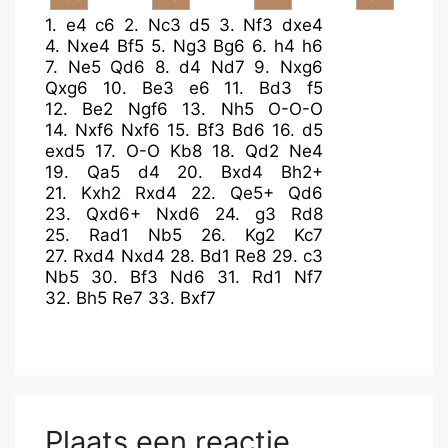
1.
e4
c6
2.
Nc3
d5
3.
Nf3
dxe4
4.
Nxe4
Bf5
5.
Ng3
Bg6
6.
h4
h6
7.
Ne5
Qd6
8.
d4
Nd7
9.
Nxg6
Qxg6
10.
Be3
e6
11.
Bd3
f5
12.
Be2
Ngf6
13.
Nh5
O-O-O
14.
Nxf6
Nxf6
15.
Bf3
Bd6
16.
d5
exd5
17.
O-O
Kb8
18.
Qd2
Ne4
19.
Qa5
d4
20.
Bxd4
Bh2+
21.
Kxh2
Rxd4
22.
Qe5+
Qd6
23.
Qxd6+
Nxd6
24.
g3
Rd8
25.
Rad1
Nb5
26.
Kg2
Kc7
27.
Rxd4
Nxd4
28.
Bd1
Re8
29.
c3
Nb5
30.
Bf3
Nd6
31.
Rd1
Nf7
32.
Bh5
Re7
33.
Bxf7
Plaats een reactie