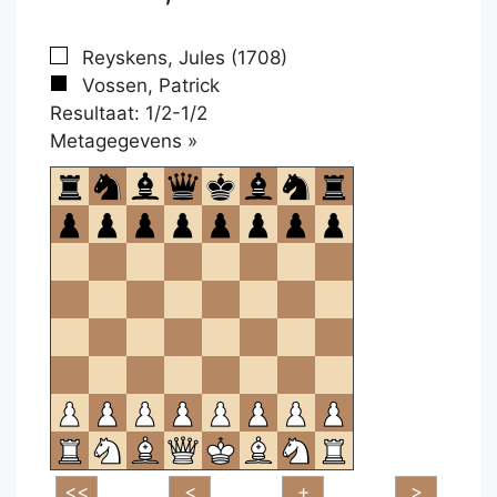
Reyskens, Jules (1708)
Vossen, Patrick
Resultaat: 1/2-1/2
Klikken
Metagegevens »
om
te
openen.