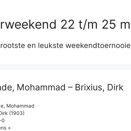
erweekend 22 t/m 25 m
rootste en leukste weekendtoernooi
de, Mohammad – Brixius, Dirk
de, Mohammad
Dirk (1903)
-0
Klikken
ns »