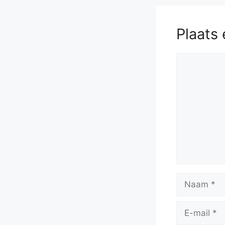
Plaats 
Reactie
Naam
E-
mail