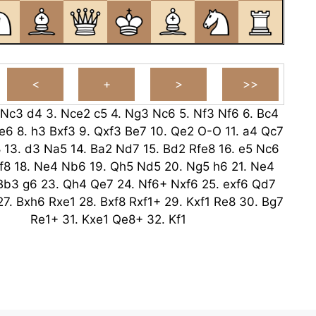
Nc3
d4
3.
Nce2
c5
4.
Ng3
Nc6
5.
Nf3
Nf6
6.
Bc4
e6
8.
h3
Bxf3
9.
Qxf3
Be7
10.
Qe2
O-O
11.
a4
Qc7
8
13.
d3
Na5
14.
Ba2
Nd7
15.
Bd2
Rfe8
16.
e5
Nc6
f8
18.
Ne4
Nb6
19.
Qh5
Nd5
20.
Ng5
h6
21.
Ne4
Bb3
g6
23.
Qh4
Qe7
24.
Nf6+
Nxf6
25.
exf6
Qd7
27.
Bxh6
Rxe1
28.
Bxf8
Rxf1+
29.
Kxf1
Re8
30.
Bg7
Re1+
31.
Kxe1
Qe8+
32.
Kf1