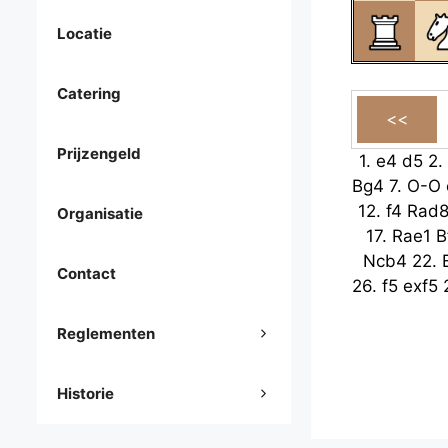
Locatie
Catering
Prijzengeld
1.
e4
d5
2.
Bg4
7.
O-O
12.
f4
Rad
Organisatie
17.
Rae1
B
Ncb4
22.
Contact
26.
f5
exf5
Reglementen
Historie