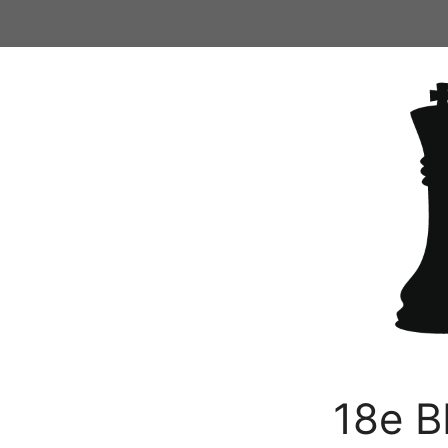
Ga
naar
de
inhoud
18e B