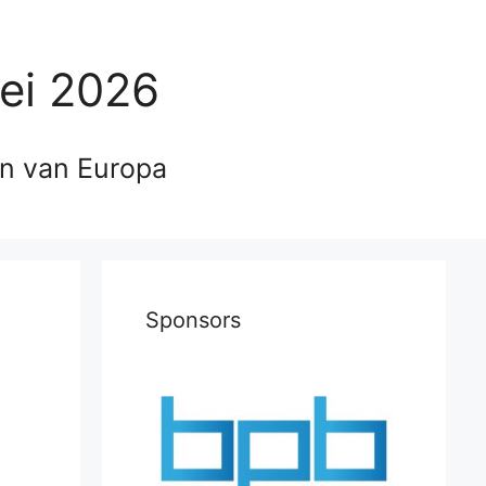
ei 2026
en van Europa
Sponsors