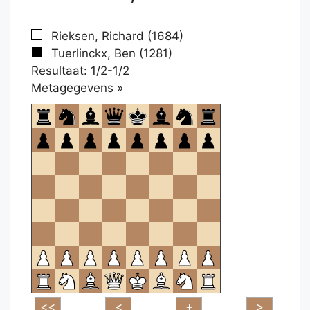
Rieksen, Richard (1684)
Tuerlinckx, Ben (1281)
Resultaat: 1/2-1/2
Klikken
Metagegevens »
om
te
openen.