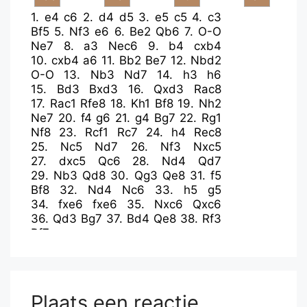
1.
e4
c6
2.
d4
d5
3.
e5
c5
4.
c3
Bf5
5.
Nf3
e6
6.
Be2
Qb6
7.
O-O
Ne7
8.
a3
Nec6
9.
b4
cxb4
10.
cxb4
a6
11.
Bb2
Be7
12.
Nbd2
O-O
13.
Nb3
Nd7
14.
h3
h6
15.
Bd3
Bxd3
16.
Qxd3
Rac8
17.
Rac1
Rfe8
18.
Kh1
Bf8
19.
Nh2
Ne7
20.
f4
g6
21.
g4
Bg7
22.
Rg1
Nf8
23.
Rcf1
Rc7
24.
h4
Rec8
25.
Nc5
Nd7
26.
Nf3
Nxc5
27.
dxc5
Qc6
28.
Nd4
Qd7
29.
Nb3
Qd8
30.
Qg3
Qe8
31.
f5
Bf8
32.
Nd4
Nc6
33.
h5
g5
34.
fxe6
fxe6
35.
Nxc6
Qxc6
36.
Qd3
Bg7
37.
Bd4
Qe8
38.
Rf3
Rf7
Plaats een reactie