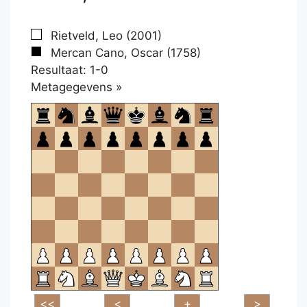
Rietveld, Leo (2001)
Mercan Cano, Oscar (1758)
Resultaat: 1-0
Klikken
Metagegevens »
om
te
openen.