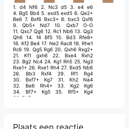
1.
d4
Nf6
2.
Nc3
d5
3.
e4
e6
4.
Bg5
Bb4
5.
exd5
exd5
6.
Qe2+
Be6
7.
Bxf6
Bxc3+
8.
bxc3
Qxf6
9.
Qb5+
Nd7
10.
Qxb7
O-O
11.
Qxc7
Qg6
12.
Rc1
Nb6
13.
Qg3
Qh6
14.
f4
Bf5
15.
Bd3
Rfe8+
16.
Kf2
Be4
17.
Ne2
Rac8
18.
Rhe1
Rc6
19.
Qg5
Rg6
20.
Qxh6
Rxg2+
21.
Kf1
gxh6
22.
Bxe4
Rxh2
23.
Bg2
Nc4
24.
Kg1
Rh5
25.
Ng3
Rxe1+
26.
Rxe1
Rh4
27.
Bxd5
Nb6
28.
Bb3
Rxf4
29.
Rf1
Rg4
30.
Bxf7+
Kg7
31.
Kh2
Na4
32.
Be6
Rh4+
33.
Kg2
Kg6
34.
Bf7+
Kg5
35.
Rf5+
Kg4
36.
Bh5+
Plaats een reactie