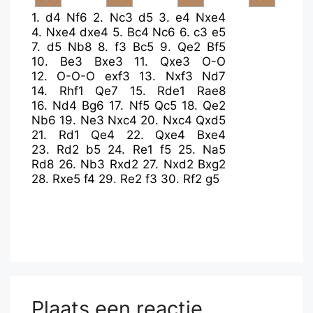
1.
d4
Nf6
2.
Nc3
d5
3.
e4
Nxe4
4.
Nxe4
dxe4
5.
Bc4
Nc6
6.
c3
e5
7.
d5
Nb8
8.
f3
Bc5
9.
Qe2
Bf5
10.
Be3
Bxe3
11.
Qxe3
O-O
12.
O-O-O
exf3
13.
Nxf3
Nd7
14.
Rhf1
Qe7
15.
Rde1
Rae8
16.
Nd4
Bg6
17.
Nf5
Qc5
18.
Qe2
Nb6
19.
Ne3
Nxc4
20.
Nxc4
Qxd5
21.
Rd1
Qe4
22.
Qxe4
Bxe4
23.
Rd2
b5
24.
Re1
f5
25.
Na5
Rd8
26.
Nb3
Rxd2
27.
Nxd2
Bxg2
28.
Rxe5
f4
29.
Re2
f3
30.
Rf2
g5
Plaats een reactie