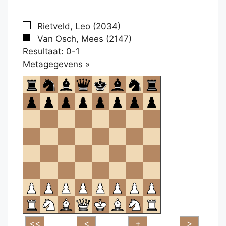
Rietveld, Leo (2034)
Van Osch, Mees (2147)
Resultaat: 0-1
Klikken
Metagegevens »
om
te
openen.