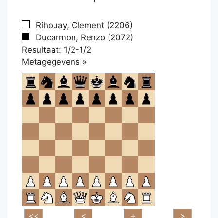
Rihouay, Clement (2206)
Ducarmon, Renzo (2072)
Resultaat: 1/2-1/2
Klikken
Metagegevens »
om
te
openen.