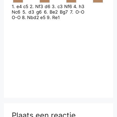
1.
e4
c5
2.
Nf3
d6
3.
c3
Nf6
4.
h3
Nc6
5.
d3
g6
6.
Be2
Bg7
7.
O-O
O-O
8.
Nbd2
e5
9.
Re1
Plaats een reactie