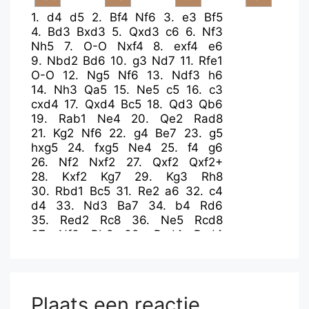
1.
d4
d5
2.
Bf4
Nf6
3.
e3
Bf5
4.
Bd3
Bxd3
5.
Qxd3
c6
6.
Nf3
Nh5
7.
O-O
Nxf4
8.
exf4
e6
9.
Nbd2
Bd6
10.
g3
Nd7
11.
Rfe1
O-O
12.
Ng5
Nf6
13.
Ndf3
h6
14.
Nh3
Qa5
15.
Ne5
c5
16.
c3
cxd4
17.
Qxd4
Bc5
18.
Qd3
Qb6
19.
Rab1
Ne4
20.
Qe2
Rad8
21.
Kg2
Nf6
22.
g4
Be7
23.
g5
hxg5
24.
fxg5
Ne4
25.
f4
g6
26.
Nf2
Nxf2
27.
Qxf2
Qxf2+
28.
Kxf2
Kg7
29.
Kg3
Rh8
30.
Rbd1
Bc5
31.
Re2
a6
32.
c4
d4
33.
Nd3
Ba7
34.
b4
Rd6
35.
Red2
Rc8
36.
Ne5
Rcd8
37.
Nf3
Bb8
38.
Rxd4
Rxd4
39.
Rxd4
Plaats een reactie