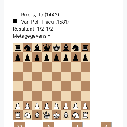
Rikers, Jo (1442)
Van Pol, Thieu (1581)
Resultaat: 1/2-1/2
Klikken
Metagegevens »
om
te
openen.