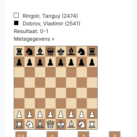
Ringoir, Tanguy (2474)
Dobrov, Vladimir (2541)
Resultaat: 0-1
Klikken
Metagegevens »
om
te
openen.