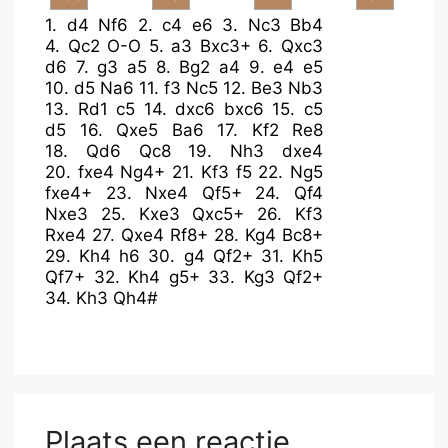
1.
d4
Nf6
2.
c4
e6
3.
Nc3
Bb4
4.
Qc2
O-O
5.
a3
Bxc3+
6.
Qxc3
d6
7.
g3
a5
8.
Bg2
a4
9.
e4
e5
10.
d5
Na6
11.
f3
Nc5
12.
Be3
Nb3
13.
Rd1
c5
14.
dxc6
bxc6
15.
c5
d5
16.
Qxe5
Ba6
17.
Kf2
Re8
18.
Qd6
Qc8
19.
Nh3
dxe4
20.
fxe4
Ng4+
21.
Kf3
f5
22.
Ng5
fxe4+
23.
Nxe4
Qf5+
24.
Qf4
Nxe3
25.
Kxe3
Qxc5+
26.
Kf3
Rxe4
27.
Qxe4
Rf8+
28.
Kg4
Bc8+
29.
Kh4
h6
30.
g4
Qf2+
31.
Kh5
Qf7+
32.
Kh4
g5+
33.
Kg3
Qf2+
34.
Kh3
Qh4#
Plaats een reactie