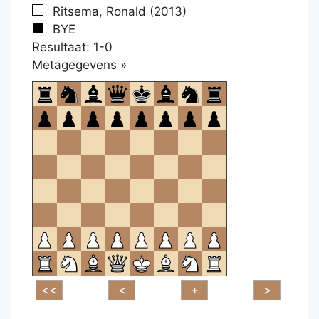
Ritsema, Ronald (2013)
BYE
Resultaat: 1-0
Klikken
Metagegevens »
om
te
openen.