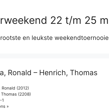
erweekend 22 t/m 25 m
rootste en leukste weekendtoernooi
a, Ronald – Henrich, Thomas
 Ronald (2012)
 Thomas (2208)
-1
Klikken
ns »