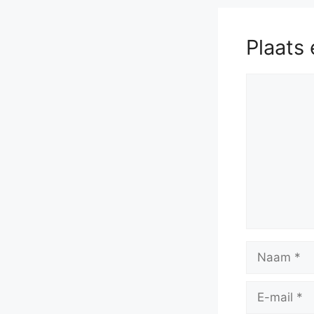
Plaats 
Reactie
Naam
E-
mail