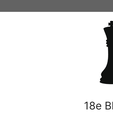
Ga
naar
de
inhoud
18e B