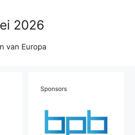
ei 2026
en van Europa
Sponsors