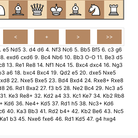
.
e5
Nd5
3.
d4
d6
4.
Nf3
Nc6
5.
Bb5
Bf5
6.
c3
g6
8.
exd6
cxd6
9.
Bc4
Nb6
10.
Bb3
O-O
11.
Be3
d5
c8
13.
Re1
Re8
14.
Nf1
Nc4
15.
Bxc4
dxc4
16.
Ng3
b3
a6
18.
bxc4
Bxc4
19.
Qd2
e5
20.
dxe5
Nxe5
cxd8
22.
Nxe5
Bxe5
23.
Bd4
Bxd4
24.
Rxe8+
Rxe8
d8
26.
Rd1
Bxa2
27.
f3
b5
28.
Ne2
Bc4
29.
Nc3
a5
31.
Ke3
Re8+
32.
Kd2
a4
33.
Kc1
Ke7
34.
Kb2
Rb8
+
Kd6
36.
Ne4+
Kd5
37.
Rd1
h5
38.
Nc3+
Kd6
c6
40.
Ka3
Bb3
41.
Rd2
b4+
42.
Kb2
Be6
43.
Nc5
Ka1
b3
45.
Nxe6
fxe6
46.
Rd1
Kd5
47.
g4
hxg4
Kc4
49.
h4
Kc3
50.
h5
gxh5
51.
gxh5
Kc2
52.
Rb1
6
a2
54.
Rb2+
Kc3
55.
Rh2
Kb4
56.
h7
Ka3
57.
d5