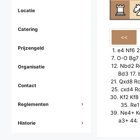
Locatie
Catering
Prijzengeld
1.
e4
Nf6
2
7.
O-O
Bg7
12.
Nbd2
R
Organisatie
Bd3
17.
21.
Qxd8
R
Contact
25.
cxd4
R
30.
Kf2
Kf8
Reglementen
35.
Re1
39.
Ne4+
K
a3+
44.
Historie
48.
fxg4
Ra8
53.
h