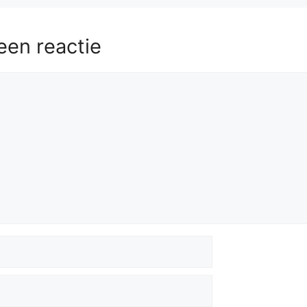
Rf8
een reactie