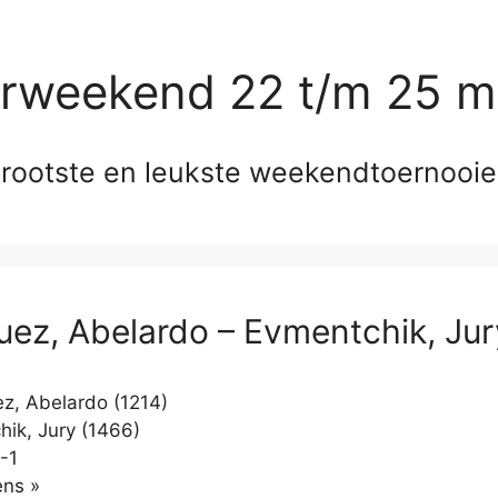
erweekend 22 t/m 25 m
rootste en leukste weekendtoernooi
uez, Abelardo – Evmentchik, Jur
z, Abelardo (1214)
ik, Jury (1466)
-1
Klikken
ns »