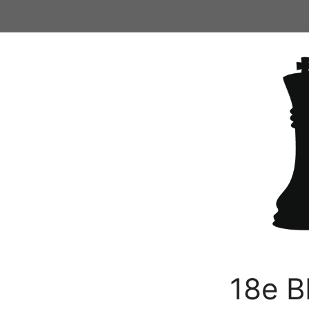
Ga
naar
de
inhoud
18e B