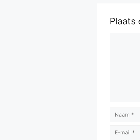
Plaats 
Reactie
Naam
E-
mail