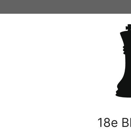
Ga
naar
de
inhoud
18e B