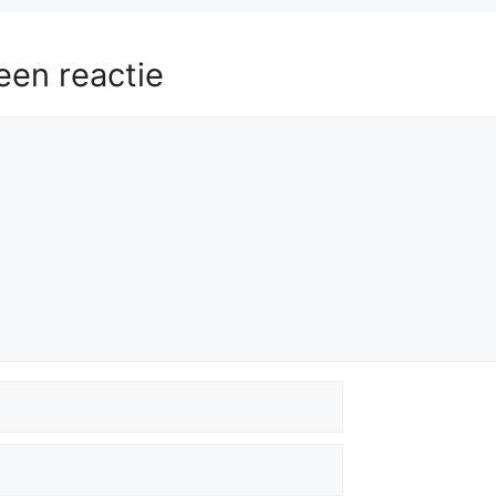
58.
Rb8+
Kc4
59.
cxb3+
axb3
60.
e6
Rxb2
61.
Ke8
Kd5
62.
e7
Kd6
63.
Kd8
een reactie