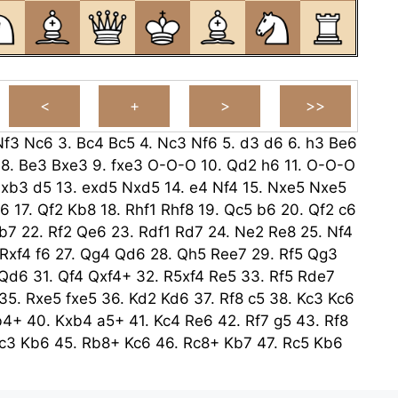
Nf3
Nc6
3.
Bc4
Bc5
4.
Nc3
Nf6
5.
d3
d6
6.
h3
Be6
8.
Be3
Bxe3
9.
fxe3
O-O-O
10.
Qd2
h6
11.
O-O-O
axb3
d5
13.
exd5
Nxd5
14.
e4
Nf4
15.
Nxe5
Nxe5
6
17.
Qf2
Kb8
18.
Rhf1
Rhf8
19.
Qc5
b6
20.
Qf2
c6
b7
22.
Rf2
Qe6
23.
Rdf1
Rd7
24.
Ne2
Re8
25.
Nf4
Rxf4
f6
27.
Qg4
Qd6
28.
Qh5
Ree7
29.
Rf5
Qg3
Qd6
31.
Qf4
Qxf4+
32.
R5xf4
Re5
33.
Rf5
Rde7
35.
Rxe5
fxe5
36.
Kd2
Kd6
37.
Rf8
c5
38.
Kc3
Kc6
b4+
40.
Kxb4
a5+
41.
Kc4
Re6
42.
Rf7
g5
43.
Rf8
c3
Kb6
45.
Rb8+
Kc6
46.
Rc8+
Kb7
47.
Rc5
Kb6
Kc6
49.
d4
exd4+
50.
Kxd4
Rf6
51.
Rc5+
Kb6
53.
Rc3
Rf2
54.
e5
b4
55.
Rc8
Rd2+
56.
Ke6
Kb5