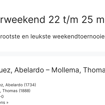
erweekend 22 t/m 25 m
rootste en leukste weekendtoernooi
uez, Abelardo – Mollema, Thom
z, Abelardo (1734)
, Thomas (1888)
-0
Klikken
ns »