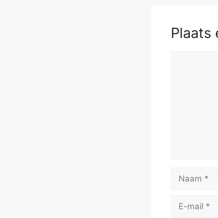
57.
Ke7
b3
Plaats 
Reactie
Naam
E-
mail