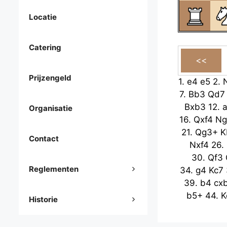
Locatie
Catering
Prijzengeld
1.
e4
e5
2.
7.
Bb3
Qd7
Bxb3
12.
Organisatie
16.
Qxf4
Ng
21.
Qg3+
K
Contact
Nxf4
26.
30.
Qf3
Reglementen
34.
g4
Kc7
39.
b4
cx
b5+
44.
K
Historie
48.
Rd5
52.
Kd5
a4