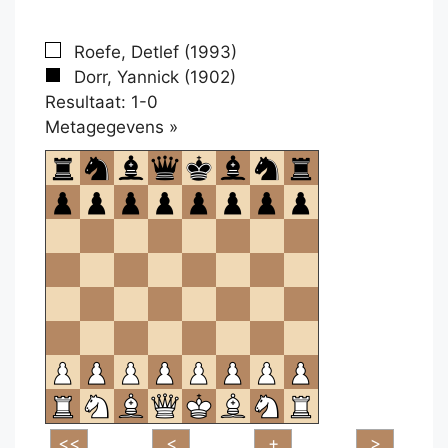
Roefe, Detlef (1993)
Dorr, Yannick (1902)
Resultaat: 1-0
Klikken
Metagegevens »
om
te
openen.