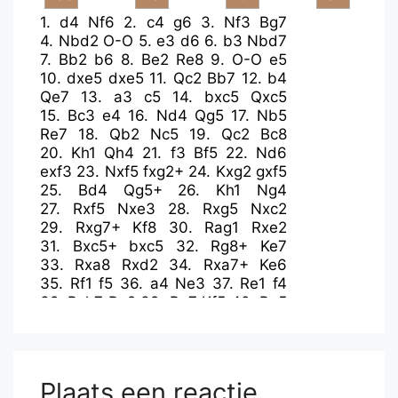
1.
d4
Nf6
2.
c4
g6
3.
Nf3
Bg7
4.
Nbd2
O-O
5.
e3
d6
6.
b3
Nbd7
7.
Bb2
b6
8.
Be2
Re8
9.
O-O
e5
10.
dxe5
dxe5
11.
Qc2
Bb7
12.
b4
Qe7
13.
a3
c5
14.
bxc5
Qxc5
15.
Bc3
e4
16.
Nd4
Qg5
17.
Nb5
Re7
18.
Qb2
Nc5
19.
Qc2
Bc8
20.
Kh1
Qh4
21.
f3
Bf5
22.
Nd6
exf3
23.
Nxf5
fxg2+
24.
Kxg2
gxf5
25.
Bd4
Qg5+
26.
Kh1
Ng4
27.
Rxf5
Nxe3
28.
Rxg5
Nxc2
29.
Rxg7+
Kf8
30.
Rag1
Rxe2
31.
Bxc5+
bxc5
32.
Rg8+
Ke7
33.
Rxa8
Rxd2
34.
Rxa7+
Ke6
35.
Rf1
f5
36.
a4
Ne3
37.
Re1
f4
38.
Rxh7
Ra2
39.
Ra7
Kf5
40.
Ra5
Kg4
41.
Rxc5
Rxa4
42.
Rc8
Nxc4
43.
Rg8+
Kf5
44.
Rf8+
Kg4
45.
Rg1+
Kf3
46.
Rf1+
Ke2
47.
R8xf4
Ra5
48.
Rf8
Ne3
Plaats een reactie
49.
Rb1
Ng4
50.
Rb2+
Ke3
51.
h3