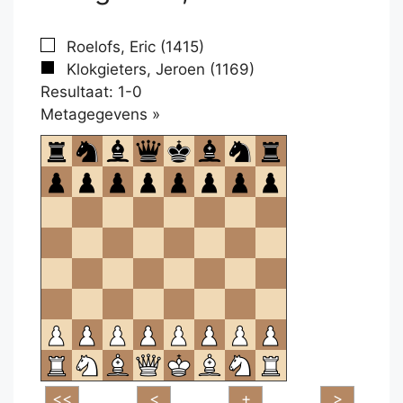
Roelofs, Eric (1415)
Klokgieters, Jeroen (1169)
Resultaat: 1-0
Klikken
Metagegevens »
om
te
openen.