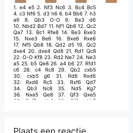
1.
e4
e5
2.
Nf3
Nc6
3.
Bc4
Bc5
4.
c3
Nf6
5.
d3
h6
6.
b4
Bb6
7.
h3
a6
8.
Qb3
O-O
9.
Ba3
d6
10.
Nbd2
Bd7
11.
Nf1
Qb8
12.
Qc2
Qa7
13.
Bc1
Rfe8
14.
Be3
Bxe3
15.
Nxe3
Be6
16.
Bxe6
Rxe6
17.
Nf5
Qb8
18.
Qd2
d5
19.
Qc2
dxe4
20.
dxe4
Qd8
21.
Rd1
Qc8
22.
O-O
Kf8
23.
Rd2
Ne7
24.
Ne3
a5
25.
b5
Qe8
26.
a4
b6
27.
Rfd1
c6
28.
c4
Rc8
29.
Qb2
cxb5
30.
cxb5
g6
31.
Rd6
Rxd6
32.
Rxd6
Rc5
33.
Rxf6
Qd7
34.
Qb3
Nc8
35.
Nd5
Kg7
36.
Nxe5
Qe8
37.
Qf3
Qxe5
38.
Rxf7+
Kg8
39.
Rf8+
Kh7
40.
Qf7+
Qg7
41.
Nf6#
Plaats een reactie