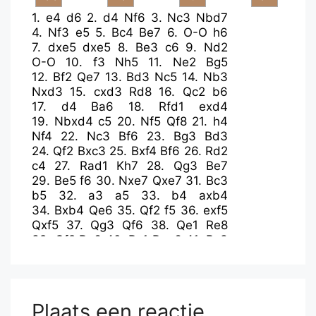
1.
e4
d6
2.
d4
Nf6
3.
Nc3
Nbd7
4.
Nf3
e5
5.
Bc4
Be7
6.
O-O
h6
7.
dxe5
dxe5
8.
Be3
c6
9.
Nd2
O-O
10.
f3
Nh5
11.
Ne2
Bg5
12.
Bf2
Qe7
13.
Bd3
Nc5
14.
Nb3
Nxd3
15.
cxd3
Rd8
16.
Qc2
b6
17.
d4
Ba6
18.
Rfd1
exd4
19.
Nbxd4
c5
20.
Nf5
Qf8
21.
h4
Nf4
22.
Nc3
Bf6
23.
Bg3
Bd3
24.
Qf2
Bxc3
25.
Bxf4
Bf6
26.
Rd2
c4
27.
Rad1
Kh7
28.
Qg3
Be7
29.
Be5
f6
30.
Nxe7
Qxe7
31.
Bc3
b5
32.
a3
a5
33.
b4
axb4
34.
Bxb4
Qe6
35.
Qf2
f5
36.
exf5
Qxf5
37.
Qg3
Qf6
38.
Qe1
Re8
39.
Qf2
Ra6
40.
Rc1
Rae6
41.
Bc3
Qf4
42.
g3
Qd6
43.
Bb4
Qd7
44.
Rcd1
Qc7
45.
f4
Re2
46.
Rxe2
Rxe2
47.
Qf3
Qb6+
Plaats een reactie