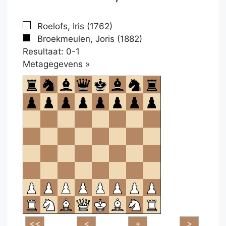
Roelofs, Iris (1762)
Broekmeulen, Joris (1882)
Resultaat: 0-1
Klikken
Metagegevens »
om
te
openen.