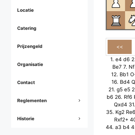
Locatie
Catering
Prijzengeld
1.
e4
d6
2
Organisatie
Be7
7.
Nf
12.
Bb1
O
16.
Bd4
Q
Contact
21.
g5
e5
2
b6
26.
Rf6
Reglementen
Qxd4
31
35.
Kg2
Re
Historie
Rxf2+
4
44.
a3
b4
4
Bg4
49.
Kf