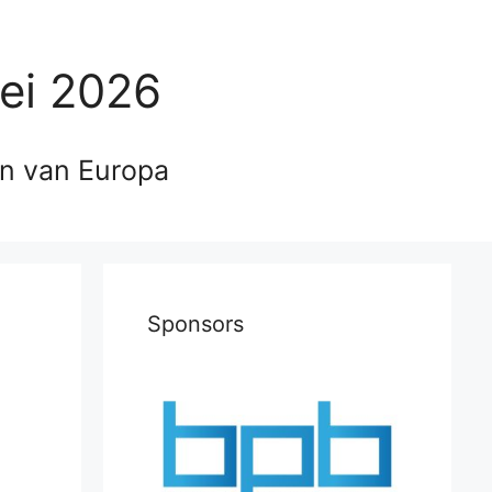
ei 2026
en van Europa
Sponsors