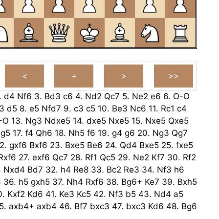
.
d4
Nf6
3.
Bd3
c6
4.
Nd2
Qc7
5.
Ne2
e6
6.
O-O
3
d5
8.
e5
Nfd7
9.
c3
c5
10.
Be3
Nc6
11.
Rc1
c4
-O
13.
Ng3
Ndxe5
14.
dxe5
Nxe5
15.
Nxe5
Qxe5
g5
17.
f4
Qh6
18.
Nh5
f6
19.
g4
g6
20.
Ng3
Qg7
2.
gxf6
Bxf6
23.
Bxe5
Be6
24.
Qd4
Bxe5
25.
fxe5
Rxf6
27.
exf6
Qc7
28.
Rf1
Qc5
29.
Ne2
Kf7
30.
Rf2
.
Nxd4
Bd7
32.
h4
Re8
33.
Bc2
Re3
34.
Nf3
h6
6
36.
h5
gxh5
37.
Nh4
Rxf6
38.
Bg6+
Ke7
39.
Bxh5
0.
Kxf2
Kd6
41.
Ke3
Kc5
42.
Nf3
b5
43.
Nd4
a5
5.
axb4+
axb4
46.
Bf7
bxc3
47.
bxc3
Kd6
48.
Bg6
4
h5
50.
Kg5
Kc5
51.
Kf4
Kd6
52.
Bf7
Bd1
53.
Ke3