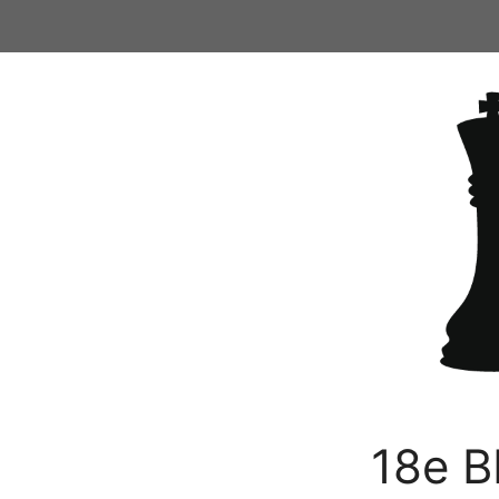
Ga
naar
de
inhoud
18e B