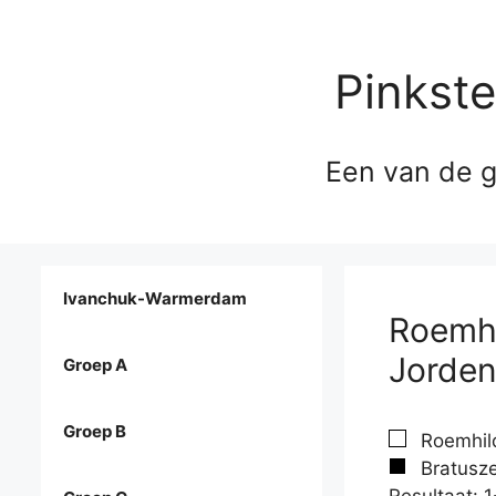
Pinkst
Een van de g
Ivanchuk-Warmerdam
Roemhi
Jorde
Groep A
Groep B
Roemhil
Bratusze