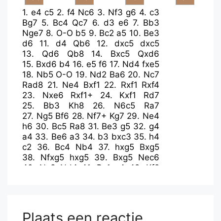
1.
e4
c5
2.
f4
Nc6
3.
Nf3
g6
4.
c3
Bg7
5.
Bc4
Qc7
6.
d3
e6
7.
Bb3
Nge7
8.
O-O
b5
9.
Bc2
a5
10.
Be3
d6
11.
d4
Qb6
12.
dxc5
dxc5
13.
Qd6
Qb8
14.
Bxc5
Qxd6
15.
Bxd6
b4
16.
e5
f6
17.
Nd4
fxe5
18.
Nb5
O-O
19.
Nd2
Ba6
20.
Nc7
Rad8
21.
Ne4
Bxf1
22.
Rxf1
Rxf4
23.
Nxe6
Rxf1+
24.
Kxf1
Rd7
25.
Bb3
Kh8
26.
N6c5
Ra7
27.
Ng5
Bf6
28.
Nf7+
Kg7
29.
Ne4
h6
30.
Bc5
Ra8
31.
Be3
g5
32.
g4
a4
33.
Be6
a3
34.
b3
bxc3
35.
h4
c2
36.
Bc4
Nb4
37.
hxg5
Bxg5
38.
Nfxg5
hxg5
39.
Bxg5
Nec6
40.
Nc3
Nd4
41.
Bc1
e4
42.
Kf2
Nd3+
43.
Bxd3
exd3
44.
Ke3
Ne2
45.
Nxe2
dxe2
46.
Kxe2
Rd8
47.
Bxa3
Rd1
48.
b4
c1=Q
49.
Bxc1
Rxc1
50.
Kd3
Ra1
51.
Kc4
Plaats een reactie
Rxa2
52.
Kc5
Rc2+
53.
Kd6
Rc4