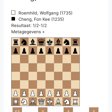
Roemhild, Wolfgang (1735)
Cheng, Fon Kee (1235)
Resultaat: 1/2-1/2
Klikken
Metagegevens »
om
te
openen.