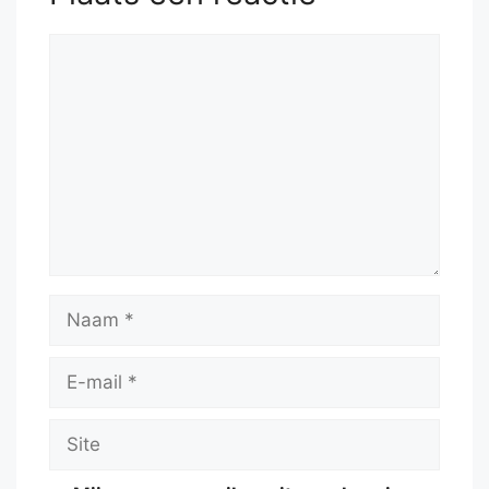
54.
b5
Rxg4
55.
b6
Reactie
Naam
E-
mail
Site