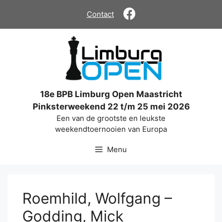
Ga
Contact
naar
de
inhoud
18e BPB Limburg Open Maastricht
Pinksterweekend 22 t/m 25 mei 2026
Een van de grootste en leukste
weekendtoernooien van Europa
Menu
Roemhild, Wolfgang –
Godding, Mick