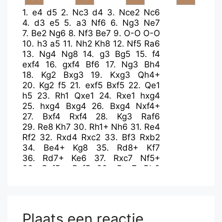
1.
e4
d5
2.
Nc3
d4
3.
Nce2
Nc6
4.
d3
e5
5.
a3
Nf6
6.
Ng3
Ne7
7.
Be2
Ng6
8.
Nf3
Be7
9.
O-O
O-O
10.
h3
a5
11.
Nh2
Kh8
12.
Nf5
Ra6
13.
Ng4
Ng8
14.
g3
Bg5
15.
f4
exf4
16.
gxf4
Bf6
17.
Ng3
Bh4
18.
Kg2
Bxg3
19.
Kxg3
Qh4+
20.
Kg2
f5
21.
exf5
Bxf5
22.
Qe1
h5
23.
Rh1
Qxe1
24.
Rxe1
hxg4
25.
hxg4
Bxg4
26.
Bxg4
Nxf4+
27.
Bxf4
Rxf4
28.
Kg3
Raf6
29.
Re8
Kh7
30.
Rh1+
Nh6
31.
Re4
Rf2
32.
Rxd4
Rxc2
33.
Bf3
Rxb2
34.
Be4+
Kg8
35.
Rd8+
Kf7
36.
Rd7+
Ke6
37.
Rxc7
Nf5+
38.
Bxf5+
Rxf5
39.
Rxg7
Rb3
40.
Rh6+
Rf6
41.
Rxf6+
Kxf6
42.
Rd7
Ke6
43.
Rd8
Rxa3
44.
Kf3
a4
45.
Ke4
b5
46.
Rb8
Rb3
47.
Rb6+
Kd7
48.
d4
a3
49.
Kd5
Plaats een reactie
b4
50.
Rb7+
Kc8
51.
Ra7
Kb8