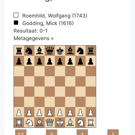
Roemhild, Wolfgang (1743)
Godding, Mick (1616)
Resultaat: 0-1
Klikken
Metagegevens »
om
te
openen.