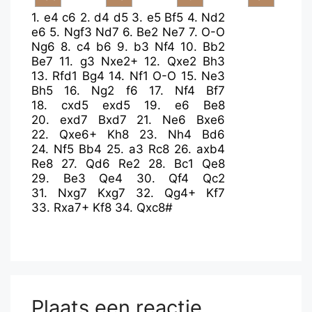
1.
e4
c6
2.
d4
d5
3.
e5
Bf5
4.
Nd2
e6
5.
Ngf3
Nd7
6.
Be2
Ne7
7.
O-O
Ng6
8.
c4
b6
9.
b3
Nf4
10.
Bb2
Be7
11.
g3
Nxe2+
12.
Qxe2
Bh3
13.
Rfd1
Bg4
14.
Nf1
O-O
15.
Ne3
Bh5
16.
Ng2
f6
17.
Nf4
Bf7
18.
cxd5
exd5
19.
e6
Be8
20.
exd7
Bxd7
21.
Ne6
Bxe6
22.
Qxe6+
Kh8
23.
Nh4
Bd6
24.
Nf5
Bb4
25.
a3
Rc8
26.
axb4
Re8
27.
Qd6
Re2
28.
Bc1
Qe8
29.
Be3
Qe4
30.
Qf4
Qc2
31.
Nxg7
Kxg7
32.
Qg4+
Kf7
33.
Rxa7+
Kf8
34.
Qxc8#
Plaats een reactie