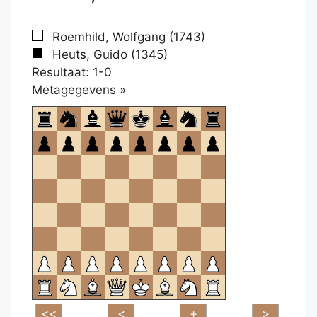
Roemhild, Wolfgang (1743)
Heuts, Guido (1345)
Resultaat: 1-0
Klikken
Metagegevens »
om
te
openen.