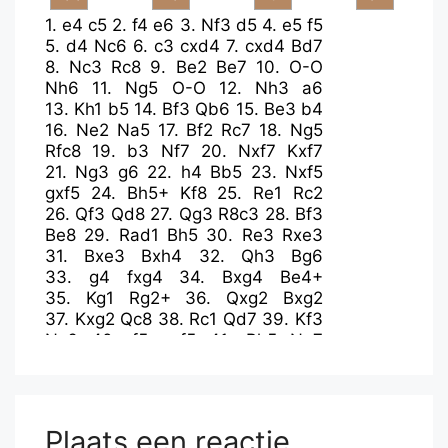
1.
e4
c5
2.
f4
e6
3.
Nf3
d5
4.
e5
f5
5.
d4
Nc6
6.
c3
cxd4
7.
cxd4
Bd7
8.
Nc3
Rc8
9.
Be2
Be7
10.
O-O
Nh6
11.
Ng5
O-O
12.
Nh3
a6
13.
Kh1
b5
14.
Bf3
Qb6
15.
Be3
b4
16.
Ne2
Na5
17.
Bf2
Rc7
18.
Ng5
Rfc8
19.
b3
Nf7
20.
Nxf7
Kxf7
21.
Ng3
g6
22.
h4
Bb5
23.
Nxf5
gxf5
24.
Bh5+
Kf8
25.
Re1
Rc2
26.
Qf3
Qd8
27.
Qg3
R8c3
28.
Bf3
Be8
29.
Rad1
Bh5
30.
Re3
Rxe3
31.
Bxe3
Bxh4
32.
Qh3
Bg6
33.
g4
fxg4
34.
Bxg4
Be4+
35.
Kg1
Rg2+
36.
Qxg2
Bxg2
37.
Kxg2
Qc8
38.
Rc1
Qd7
39.
Kf3
Nc6
40.
f5
exf5
41.
Bh5
Ne7
42.
Bh6+
Kg8
43.
Rg1+
Ng6
44.
Bxg6
hxg6
45.
Rxg6+
Kh7
46.
Rd6
Qxd6
47.
exd6
Kxh6
48.
Kf4
Kg6
49.
Ke5
Bg3+
Plaats een reactie
50.
Kxd5
Kf6
51.
Kc5
Bxd6+