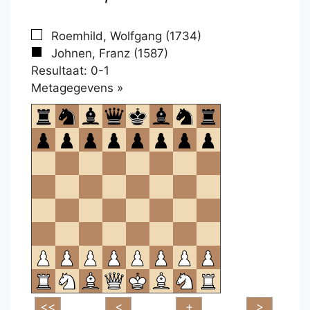
Roemhild, Wolfgang (1734)
Johnen, Franz (1587)
Resultaat: 0-1
Klikken
Metagegevens »
om
te
openen.