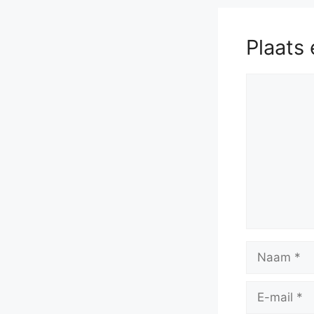
Plaats 
Reactie
Naam
E-
mail