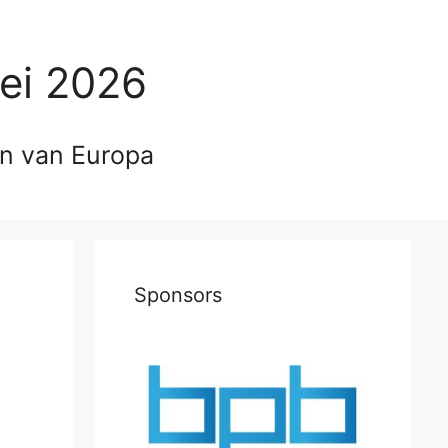
ei 2026
en van Europa
Sponsors