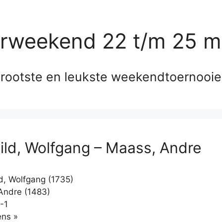
erweekend 22 t/m 25 m
rootste en leukste weekendtoernooi
ld, Wolfgang – Maass, Andre
, Wolfgang (1735)
Andre (1483)
-1
Klikken
ns »