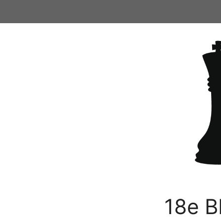
Ga
naar
de
inhoud
18e B