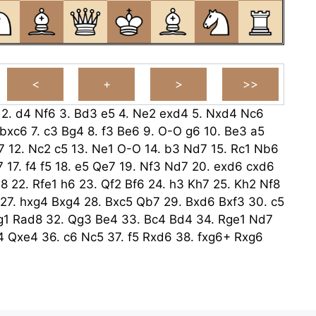
2.
d4
Nf6
3.
Bd3
e5
4.
Ne2
exd4
5.
Nxd4
Nc6
bxc6
7.
c3
Bg4
8.
f3
Be6
9.
O-O
g6
10.
Be3
a5
7
12.
Nc2
c5
13.
Ne1
O-O
14.
b3
Nd7
15.
Rc1
Nb6
7
17.
f4
f5
18.
e5
Qe7
19.
Nf3
Nd7
20.
exd6
cxd6
e8
22.
Rfe1
h6
23.
Qf2
Bf6
24.
h3
Kh7
25.
Kh2
Nf8
27.
hxg4
Bxg4
28.
Bxc5
Qb7
29.
Bxd6
Bxf3
30.
c5
g1
Rad8
32.
Qg3
Be4
33.
Bc4
Bd4
34.
Rge1
Nd7
4
Qxe4
36.
c6
Nc5
37.
f5
Rxd6
38.
fxg6+
Rxg6