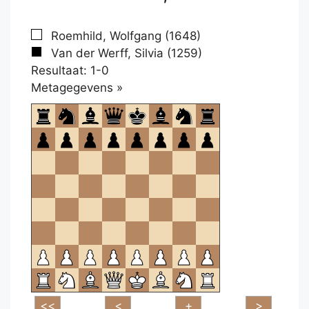
Roemhild, Wolfgang (1648)
Van der Werff, Silvia (1259)
Resultaat: 1-0
Klikken
Metagegevens »
om
te
openen.