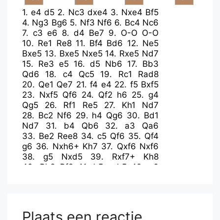
1.
e4
d5
2.
Nc3
dxe4
3.
Nxe4
Bf5
4.
Ng3
Bg6
5.
Nf3
Nf6
6.
Bc4
Nc6
7.
c3
e6
8.
d4
Be7
9.
O-O
O-O
10.
Re1
Re8
11.
Bf4
Bd6
12.
Ne5
Bxe5
13.
Bxe5
Nxe5
14.
Rxe5
Nd7
15.
Re3
e5
16.
d5
Nb6
17.
Bb3
Qd6
18.
c4
Qc5
19.
Rc1
Rad8
20.
Qe1
Qe7
21.
f4
e4
22.
f5
Bxf5
23.
Nxf5
Qf6
24.
Qf2
h6
25.
g4
Qg5
26.
Rf1
Re5
27.
Kh1
Nd7
28.
Bc2
Nf6
29.
h4
Qg6
30.
Bd1
Nd7
31.
b4
Qb6
32.
a3
Qa6
33.
Be2
Ree8
34.
c5
Qf6
35.
Qf4
g6
36.
Nxh6+
Kh7
37.
Qxf6
Nxf6
38.
g5
Nxd5
39.
Rxf7+
Kh8
40.
Rh3
Rf8
41.
h5
gxh5
42.
g6
Rfe8
43.
Rh7#
Plaats een reactie