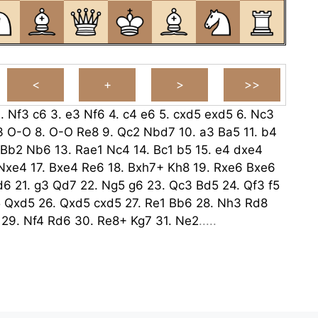
2.
Nf3
c6
3.
e3
Nf6
4.
c4
e6
5.
cxd5
exd5
6.
Nc3
3
O-O
8.
O-O
Re8
9.
Qc2
Nbd7
10.
a3
Ba5
11.
b4
Bb2
Nb6
13.
Rae1
Nc4
14.
Bc1
b5
15.
e4
dxe4
Nxe4
17.
Bxe4
Re6
18.
Bxh7+
Kh8
19.
Rxe6
Bxe6
d6
21.
g3
Qd7
22.
Ng5
g6
23.
Qc3
Bd5
24.
Qf3
f5
5
Qxd5
26.
Qxd5
cxd5
27.
Re1
Bb6
28.
Nh3
Rd8
29.
Nf4
Rd6
30.
Re8+
Kg7
31.
Ne2
.....