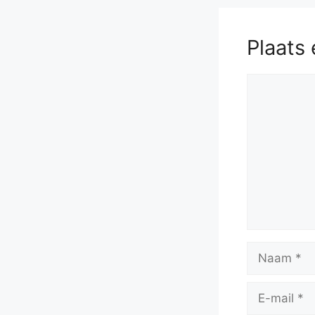
Plaats 
Reactie
Naam
E-
mail