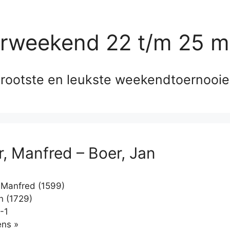
erweekend 22 t/m 25 m
rootste en leukste weekendtoernooi
r, Manfred – Boer, Jan
 Manfred (1599)
n (1729)
-1
Klikken
ns »