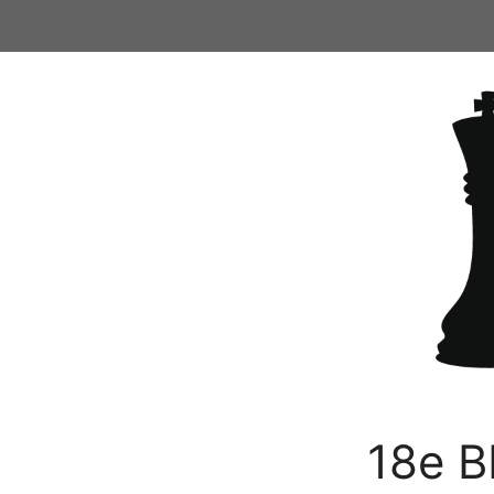
Ga
naar
de
inhoud
18e B