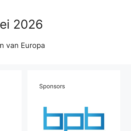
ei 2026
en van Europa
Sponsors