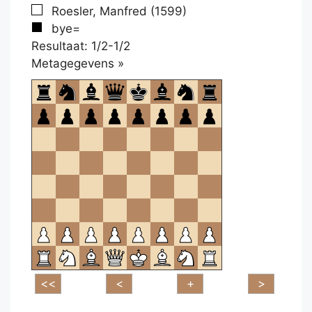
Roesler, Manfred (1599)
bye=
Resultaat: 1/2-1/2
Klikken
Metagegevens »
om
te
openen.