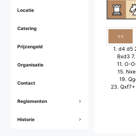
Locatie
Catering
Prijzengeld
1.
d4
d5
Bxd3
7
11.
O-O
Organisatie
15.
Nxe
19.
Qg
Contact
23.
Qxf7+
Reglementen
Historie