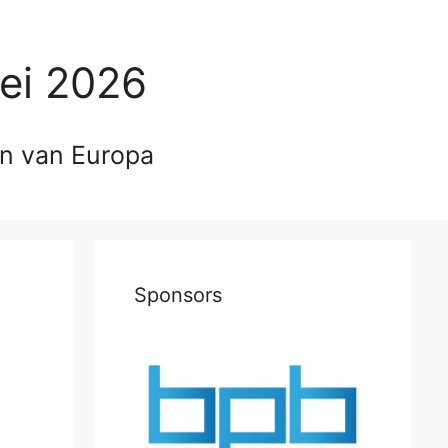
ei 2026
en van Europa
Sponsors