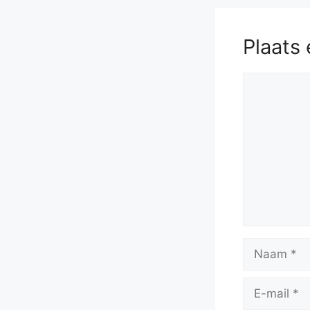
Plaats 
Reactie
Naam
E-
mail