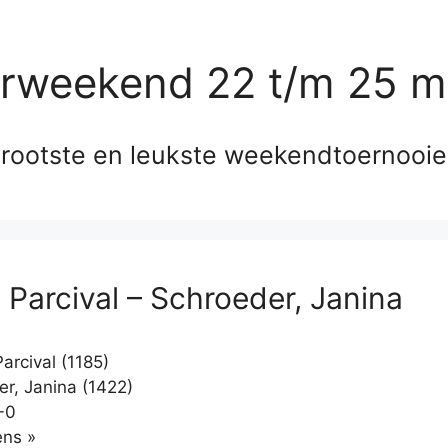
erweekend 22 t/m 25 m
rootste en leukste weekendtoernooi
 Parcival – Schroeder, Janina
arcival (1185)
r, Janina (1422)
-0
Klikken
ns »