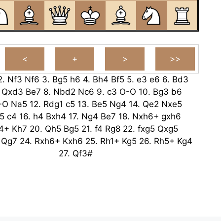
2.
Nf3
Nf6
3.
Bg5
h6
4.
Bh4
Bf5
5.
e3
e6
6.
Bd3
.
Qxd3
Be7
8.
Nbd2
Nc6
9.
c3
O-O
10.
Bg3
b6
-O
Na5
12.
Rdg1
c5
13.
Be5
Ng4
14.
Qe2
Nxe5
5
c4
16.
h4
Bxh4
17.
Ng4
Be7
18.
Nxh6+
gxh6
4+
Kh7
20.
Qh5
Bg5
21.
f4
Rg8
22.
fxg5
Qxg5
Qg7
24.
Rxh6+
Kxh6
25.
Rh1+
Kg5
26.
Rh5+
Kg4
27.
Qf3#