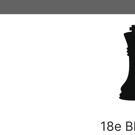
Ga
naar
de
inhoud
18e B