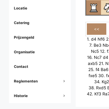
Locatie
Catering
Prijzengeld
1.
d4
Nf6
2
7.
Be3
Nb
Nc5
12.
f
Organisatie
16.
Nc7
d4
axb5
21.
N
Contact
25.
f4
Ba6
fxe5
30.
f
Reglementen
34.
Kg2
38.
Rxd5
42.
Kf3
Ra
Historie
Ke6
47.
51.
Kc2
Ke