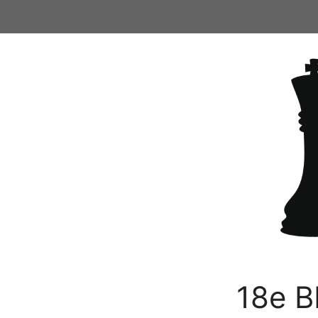
Ga
naar
de
inhoud
18e B