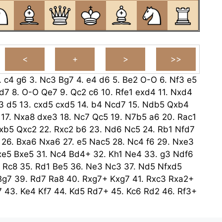
.
c4
g6
3.
Nc3
Bg7
4.
e4
d6
5.
Be2
O-O
6.
Nf3
e5
d7
8.
O-O
Qe7
9.
Qc2
c6
10.
Rfe1
exd4
11.
Nxd4
3
d5
13.
cxd5
cxd5
14.
b4
Ncd7
15.
Ndb5
Qxb4
17.
Nxa8
dxe3
18.
Nc7
Qc5
19.
N7b5
a6
20.
Rac1
xb5
Qxc2
22.
Rxc2
b6
23.
Nd6
Nc5
24.
Rb1
Nfd7
26.
Bxa6
Nxa6
27.
e5
Nac5
28.
Nc4
f6
29.
Nxe3
xe5
Bxe5
31.
Nc4
Bd4+
32.
Kh1
Ne4
33.
g3
Ndf6
Rc8
35.
Rd1
Be5
36.
Ne3
Nc3
37.
Nd5
Nfxd5
Bg7
39.
Rd7
Ra8
40.
Rxg7+
Kxg7
41.
Rxc3
Rxa2+
7
43.
Ke4
Kf7
44.
Kd5
Rd7+
45.
Kc6
Rd2
46.
Rf3+
Kxb6
Rxh2
48.
Kc5
Rd2
49.
Kc4
h5
50.
Kc3
Rd8
5
52.
Kc1
Rd5
53.
Kc2
Ke4
54.
Ra3
g5
55.
Rb3
Ke5