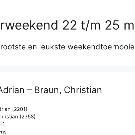
erweekend 22 t/m 25 m
rootste en leukste weekendtoernooi
Adrian – Braun, Christian
rian (2201)
hristian (2358)
-1
Klikken
ns »