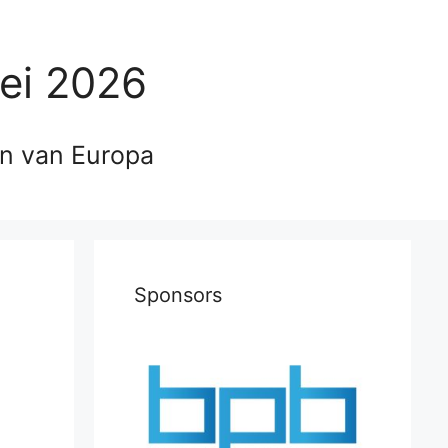
ei 2026
en van Europa
Sponsors