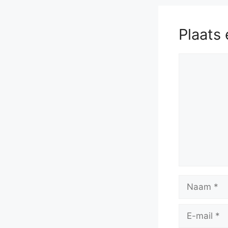
56.
Rb4
R
Rd6
61.
Plaats 
65.
Reactie
Naam
E-
mail