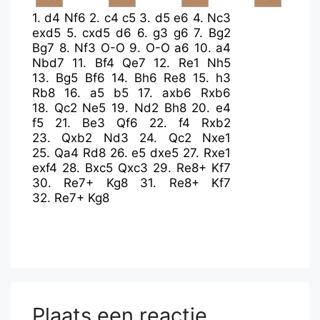
1.
d4
Nf6
2.
c4
c5
3.
d5
e6
4.
Nc3
exd5
5.
cxd5
d6
6.
g3
g6
7.
Bg2
Bg7
8.
Nf3
O-O
9.
O-O
a6
10.
a4
Nbd7
11.
Bf4
Qe7
12.
Re1
Nh5
13.
Bg5
Bf6
14.
Bh6
Re8
15.
h3
Rb8
16.
a5
b5
17.
axb6
Rxb6
18.
Qc2
Ne5
19.
Nd2
Bh8
20.
e4
f5
21.
Be3
Qf6
22.
f4
Rxb2
23.
Qxb2
Nd3
24.
Qc2
Nxe1
25.
Qa4
Rd8
26.
e5
dxe5
27.
Rxe1
exf4
28.
Bxc5
Qxc3
29.
Re8+
Kf7
30.
Re7+
Kg8
31.
Re8+
Kf7
32.
Re7+
Kg8
Plaats een reactie