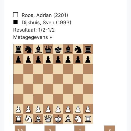
Roos, Adrian (2201)
Dijkhuis, Sven (1993)
Resultaat: 1/2-1/2
Klikken
Metagegevens »
om
te
openen.