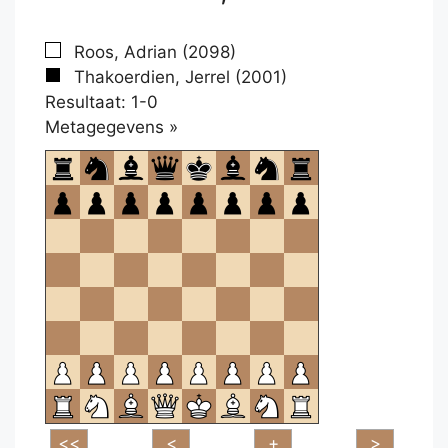
Roos, Adrian (2098)
Thakoerdien, Jerrel (2001)
Resultaat: 1-0
Klikken
Metagegevens »
om
te
openen.