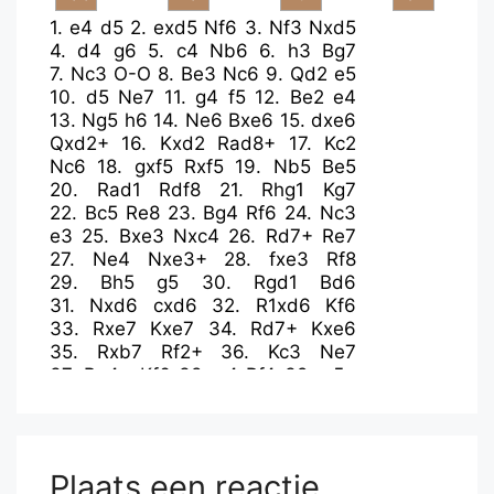
1.
e4
d5
2.
exd5
Nf6
3.
Nf3
Nxd5
4.
d4
g6
5.
c4
Nb6
6.
h3
Bg7
7.
Nc3
O-O
8.
Be3
Nc6
9.
Qd2
e5
10.
d5
Ne7
11.
g4
f5
12.
Be2
e4
13.
Ng5
h6
14.
Ne6
Bxe6
15.
dxe6
Qxd2+
16.
Kxd2
Rad8+
17.
Kc2
Nc6
18.
gxf5
Rxf5
19.
Nb5
Be5
20.
Rad1
Rdf8
21.
Rhg1
Kg7
22.
Bc5
Re8
23.
Bg4
Rf6
24.
Nc3
e3
25.
Bxe3
Nxc4
26.
Rd7+
Re7
27.
Ne4
Nxe3+
28.
fxe3
Rf8
29.
Bh5
g5
30.
Rgd1
Bd6
31.
Nxd6
cxd6
32.
R1xd6
Kf6
33.
Rxe7
Kxe7
34.
Rd7+
Kxe6
35.
Rxb7
Rf2+
36.
Kc3
Ne7
37.
Bg4+
Kf6
38.
e4
Rf4
39.
e5+
Kf7
40.
Rxa7
Re4
41.
e6+
Kf6
42.
Kd3
Rb4
43.
b3
h5
44.
Bxh5
Nc6
45.
Rc7
Rh4
46.
Rxc6
Rxh3+
47.
Kc4
Rxh5
48.
a4
g4
49.
e7+
Plaats een reactie
Kxe7
50.
Rg6
Rh4
51.
a5
Kf7