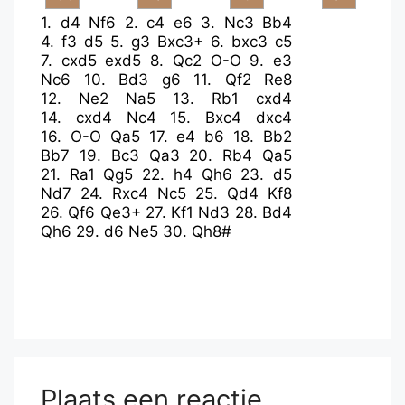
1.
d4
Nf6
2.
c4
e6
3.
Nc3
Bb4
4.
f3
d5
5.
g3
Bxc3+
6.
bxc3
c5
7.
cxd5
exd5
8.
Qc2
O-O
9.
e3
Nc6
10.
Bd3
g6
11.
Qf2
Re8
12.
Ne2
Na5
13.
Rb1
cxd4
14.
cxd4
Nc4
15.
Bxc4
dxc4
16.
O-O
Qa5
17.
e4
b6
18.
Bb2
Bb7
19.
Bc3
Qa3
20.
Rb4
Qa5
21.
Ra1
Qg5
22.
h4
Qh6
23.
d5
Nd7
24.
Rxc4
Nc5
25.
Qd4
Kf8
26.
Qf6
Qe3+
27.
Kf1
Nd3
28.
Bd4
Qh6
29.
d6
Ne5
30.
Qh8#
Plaats een reactie