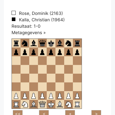
Rose, Dominik (2163)
Kalla, Christian (1964)
Resultaat: 1-0
Klikken
Metagegevens »
om
te
openen.