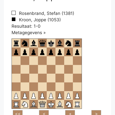
Rosenbrand, Stefan (1381)
Kroon, Joppe (1053)
Resultaat: 1-0
Klikken
Metagegevens »
om
te
openen.