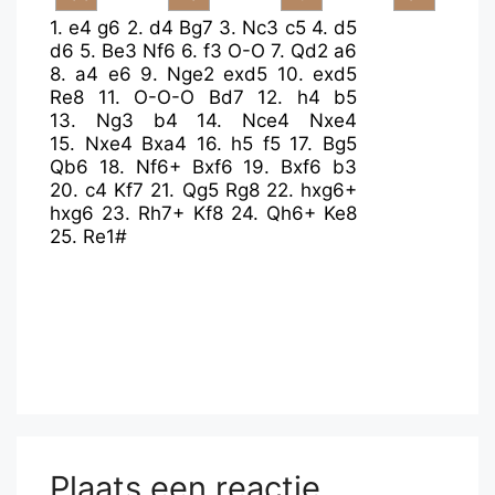
1.
e4
g6
2.
d4
Bg7
3.
Nc3
c5
4.
d5
d6
5.
Be3
Nf6
6.
f3
O-O
7.
Qd2
a6
8.
a4
e6
9.
Nge2
exd5
10.
exd5
Re8
11.
O-O-O
Bd7
12.
h4
b5
13.
Ng3
b4
14.
Nce4
Nxe4
15.
Nxe4
Bxa4
16.
h5
f5
17.
Bg5
Qb6
18.
Nf6+
Bxf6
19.
Bxf6
b3
20.
c4
Kf7
21.
Qg5
Rg8
22.
hxg6+
hxg6
23.
Rh7+
Kf8
24.
Qh6+
Ke8
25.
Re1#
Plaats een reactie