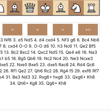
c3
Nf6
3.
e5
Nd5
4.
d4
cxd4
5.
Nf3
g6
6.
Bc4
Nb6
7
8.
cxd4
O-O
9.
O-O
d6
10.
h3
Nc6
11.
Qe2
Bf5
5
13.
Bc2
Bxc2
14.
Qxc2
Nd5
15.
Qe4
e6
16.
Na3
b1
b5
18.
Bg5
Qb6
19.
Nc2
Nc4
20.
Ne3
Ncxe3
dxe5
22.
Nxe5
Bxe5
23.
dxe5
Rac8
24.
Rd4
Qc6
2
26.
Rf1
Qe2
27.
Qh6
Rc2
28.
Rg4
f5
29.
exf6
Rf7
b4
31.
Be3
Nd3
32.
Rxg6+
hxg6
33.
Qxg6+
Kh8
34.
Qh6+
Kg8
35.
Qg6+
Kh8