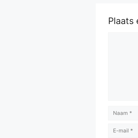
Plaats 
Reactie
Naam
E-
mail