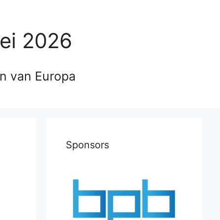
ei 2026
en van Europa
Sponsors