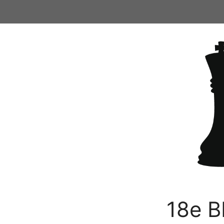
Ga
naar
de
inhoud
18e B