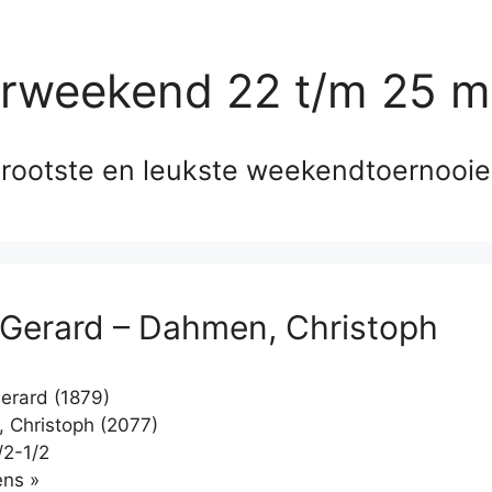
erweekend 22 t/m 25 m
rootste en leukste weekendtoernooi
 Gerard – Dahmen, Christoph
erard (1879)
Christoph (2077)
/2-1/2
Klikken
ns »